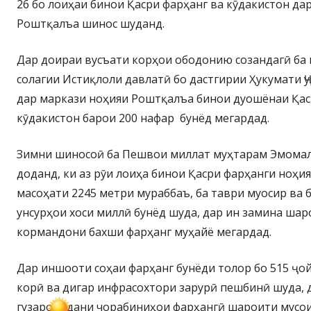
26 бо лоиҳаи бинои Қасри фарҳанг ва кӯдакистон да
Роштқалъа шинос шуданд.
Дар доираи вусъати корҳои ободонию созандагӣ ба 
солагии Истиқлоли давлатӣ бо дастгирии Ҳукумати 
дар маркази ноҳияи Роштқалъа бинои дуошёнаи Қас
кӯдакистон барои 200 нафар бунёд мегардад.
Зимни шиносоӣ ба Пешвои миллат муҳтарам Эмома
доданд, ки аз рӯи лоиҳа бинои Қасри фарҳанги ноҳи
масоҳати 2245 метри мураббаъ, ба таври муосир ва
унсурҳои хоси миллӣ бунёд шуда, дар ин замина шар
кормандони бахши фарҳанг муҳайё мегардад.
Дар иншооти соҳаи фарҳанг бунёди толор бо 515 ҷо
корӣ ва дигар инфрасохтори зарурӣ пешбинӣ шуда, 
гузаронидани чорабиниҳои фарҳангӣ шароити мусо