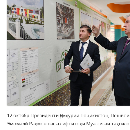
12 октябр Президенти Ҷумҳурии Тоҷикистон, Пешво
Эмомалӣ Раҳмон пас аз ифтитоҳи Муассисаи таҳсил