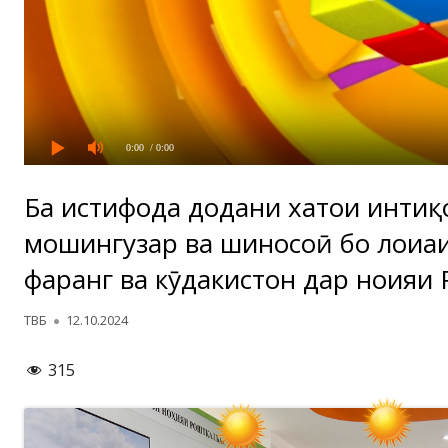
0:00
/ 0:00
Ба истифода додани хатҳои интиқ
мошингузар ва шиносоӣ бо лоиҳа
фарҳанг ва кӯдакистон дар ноҳияи
Автор
Опубликовано
ТВБ
12.10.2024
315