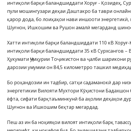
интиқоли барқи баландшиддати Хоруғ - Қозидеҳ, Сур
пули мошингузари деҳаи Даштакро ба таври онлай
қарор дода, бо лоиҳаҳои нави иншооти энергетикӣ, 
Шуғнон, Ишкошим ва Рушон амалӣ мегарданд шинос
Хатти интиқоли барқи баландшиддати 110 кВ Хоруғ-
интиқоли барқи баландшиддати 35 кВ Сурхсангов – 
Ҳукумати Ҷумҳурии Тоҷикистон ва ҷалби шарикони р
дарозии умумии он 84,5 километрро ташкил медиҳад
Бо роҳандозии ин тадбир, сатҳи садаманокӣ дар ни
энергетикии Вилояти Мухтори Кӯҳистони Бадахшон 
ёфта, сифати барқтаъминкунӣ ба аҳолии деҳаҳои ду
Шуғнон ва Ишкошим беҳтар мегардад.
Пеш аз ин ба ноҳияҳои вилоят интиқоли барқ тавассу
мегирифт, ки нокифоя буд. Бо андешидани тадбирҳо