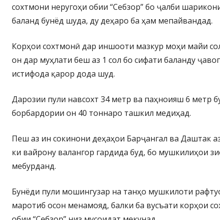
сохтмони неругоҳи обии “Себзор” бо ҷалби шарикон
баланд бунёд шуда, ду деҳаро ба ҳам мепайвандад.
Корҳои сохтмонӣ дар иншооти мазкур моҳи майи сол
он дар муҳлати беш аз 1 сол бо сифати баланду ҷаво
истифода қарор дода шуд.
Дарозии пули навсохт 34 метр ва паҳноияш 6 метр б
борбардории он 40 тоннаро ташкил медиҳад.
Пеш аз ин сокинони деҳаҳои Барҷангал ва Даштак а
ки вайрону валангор гардида буд, бо мушкилиҳои з
мебурданд.
Бунёди пули мошингузар на танҳо мушкилоти рафту
маротиб осон менамояд, балки ба вусъати корҳои с
обии “Себзор” низ мусоидат мекунад.