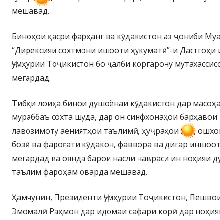
мешавад.
Биноҳои қасри фарҳанг ва кӯдакистон аз ҷониби Му
“Дирексияи сохтмони ишооти ҳукуматӣ”-и Дастгоҳи
Ҷумҳурии Тоҷикистон бо ҷалби коргарону мутахассис
мегардад.
Тибқи лоиҳа бинои душоёнаи кӯдакистон дар масоҳ
мураббаъ сохта шуда, дар он синфхонаҳои барҳавои 
лавозимоту аёниятҳои таълимӣ, ҳуҷраҳои хоб, ошхо
бозӣ ва фароғати кӯдакон, фаввора ва дигар иншоо
мегардад ва оянда барои насли навраси ин ноҳияи д
таълим фароҳам оварда мешавад.
Ҳамчунин, Президенти Ҷумҳурии Тоҷикистон, Пешво
Эмомалӣ Раҳмон дар идомаи сафари корӣ дар ноҳия