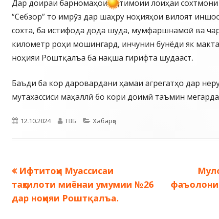
Дар доираи барномаҳои иҷтимоии лоиҳаи сохтмони
“Себзор” то имрӯз дар шаҳру ноҳияҳои вилоят иншо
сохта, ба истифода дода шуда, мумфаршнамоӣ ва ча
километр роҳи мошингард, инчунин бунёди як макт
ноҳияи Роштқалъа ба нақша гирифта шудааст.
Баъди ба кор даровардани ҳамаи агрегатҳо дар неру
мутахассиси маҳаллӣ бо кори доимӣ таъмин мегарда
Опубликовано
Автор
Рубрики
12.10.2024
ТВБ
Хабарҳо
Предыдущая
Сле
Ифтитоҳи Муассисаи
Муло
Навигация
запись:
запи
таҳсилоти миёнаи умумии №26
фаъолони 
по
дар ноҳияи Роштқалъа.
записям