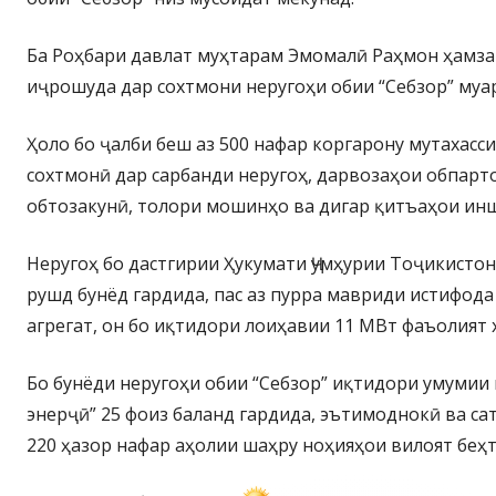
Ба Роҳбари давлат муҳтарам Эмомалӣ Раҳмон ҳамз
иҷрошуда дар сохтмони неругоҳи обии “Себзор” муа
Ҳоло бо ҷалби беш аз 500 нафар коргарону мутахасс
сохтмонӣ дар сарбанди неругоҳ, дарвозаҳои обпарт
обтозакунӣ, толори мошинҳо ва дигар қитъаҳои ин
Неругоҳ бо дастгирии Ҳукумати Ҷумҳурии Тоҷикисто
рушд бунёд гардида, пас аз пурра мавриди истифода
агрегат, он бо иқтидори лоиҳавии 11 МВт фаъолият 
Бо бунёди неругоҳи обии “Себзор” иқтидори умуми
энерҷӣ” 25 фоиз баланд гардида, эътимоднокӣ ва са
220 ҳазор нафар аҳолии шаҳру ноҳияҳои вилоят беҳт