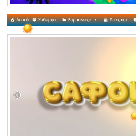
Асосӣ
Хабарҳо
Барномаҳо
Лавҳаҳо