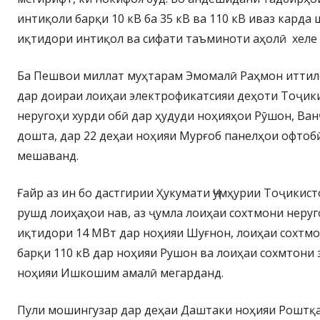
интиқоли барқи 10 кВ ба 35 кВ ва 110 кВ иваз карда 
иқтидори интиқол ва сифати таъминоти аҳолӣ хеле 
Ба Пешвои миллат муҳтарам Эмомалӣ Раҳмон иттило
дар доираи лоиҳаи электрофикатсияи деҳоти Тоҷик
неругоҳи хурди обӣ дар ҳудуди ноҳияҳои Рӯшон, Ва
дошта, дар 22 деҳаи ноҳияи Мурғоб панелҳои офтобӣ
мешаванд.
Ғайр аз ин бо дастгирии Ҳукумати Ҷумҳурии Тоҷикис
рушд лоиҳаҳои нав, аз ҷумла лоиҳаи сохтмони неру
иқтидори 14 МВт дар ноҳияи Шуғнон, лоиҳаи сохтмо
барқи 110 кВ дар ноҳияи Рушон ва лоиҳаи сохмтони 
ноҳияи Ишкошим амалӣ мегарданд.
Пули мошингузар дар деҳаи Даштаки ноҳияи Роштқ