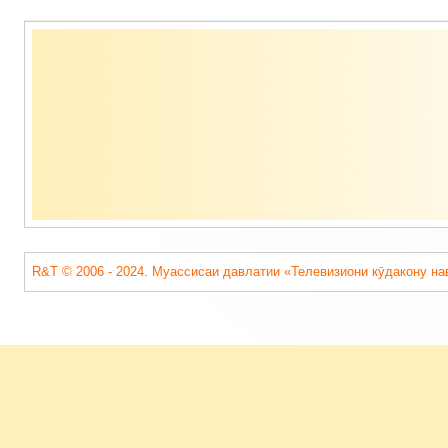
Содержимое
подвала
R&T © 2006 - 2024. Муассисаи давлатии «Телевизиони кӯдакону на