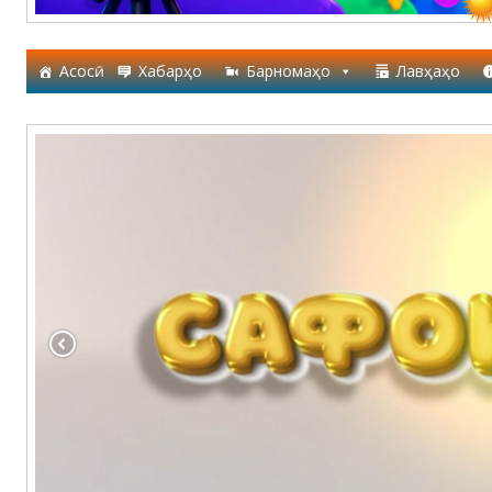
Асосӣ
Хабарҳо
Барномаҳо
Лавҳаҳо