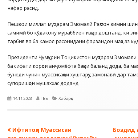
нафар расид.
Пешвои миллат муҳтарам Эмомалӣ Раҳмон зимни шино
самимӣ бо кӯдакону мураббиён изҳор доштанд, ки зи
тарбия ва ба камол расонидани фарзандон маҳз аз кӯ
Президенти Ҷумҳурии Тоҷикистон муҳтарам Эмомалӣ
ба сифати корҳои анҷомёфта баҳои баланд дода, ба ма
бунёди чунин муассисаҳои хуштарҳу замонавӣ дар там
супоришҳои мушаххас доданд.
Опубликовано
Автор
Рубрики
14.11.2023
ТВБ
Хабарҳо
Предыдущая
Следую
Ифтитоҳи Муассисаи
Боздид а
Навигация