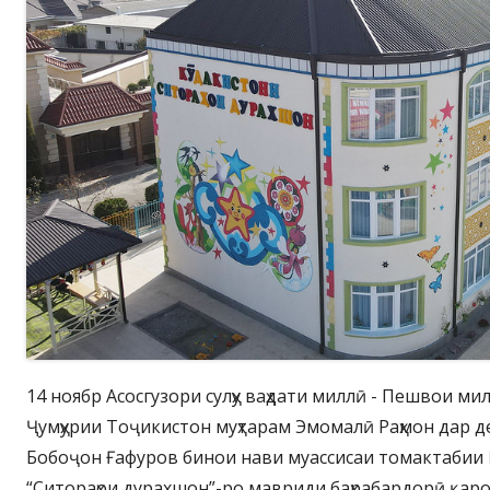
14 ноябр Асосгузори сулҳу ваҳдати миллӣ - Пешвои ми
Ҷумҳурии Тоҷикистон муҳтарам Эмомалӣ Раҳмон дар д
Бобоҷон Ғафуров бинои нави муассисаи томактабии
“Ситораҳои дурахшон”-ро мавриди баҳрабардорӣ қаро