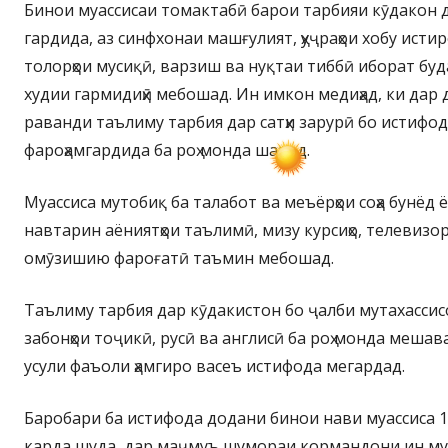
Бинои муассисаи томактабӣ барои тарбияи кӯдакон 
гардида, аз синфхонаи машғулият, ҳуҷраҳои хобу истир
толорҳои мусиқӣ, варзиш ва нуқтаи тиббӣ иборат буд
худии гармидиҳӣ мебошад. Ин имкон медиҳад, ки дар
раванди таълиму тарбия дар сатҳи зарурӣ бо истифо
фароҳамгардида ба роҳ монда шавад.
Муассиса мутобиқ ба талабот ва меъёрҳои соҳа бунёд ёфт
навтарин аёниятҳои таълимӣ, мизу курсиҳо, телевизор
омӯзишию фароғатӣ таъмин мебошад.
Таълиму тарбия дар кӯдакистон бо ҷалби мутахассисо
забонҳои тоҷикӣ, русӣ ва англисӣ ба роҳ монда меша
усули фаъоли ҳамгиро васеъ истифода мегардад.
Баробари ба истифода додани бинои нави муассиса 1
карда шуда, дар маҷмуъ шумораи кормандони ин муа