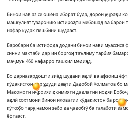
Бинои нав аз се ошёна иборат буда, дорои ҳуҷраҳои ко
машғулиятгузаронию истироҳатӣ мебошад ва барои 
нафар кӯдак пешбинӣ шудааст.
Баробари ба истифода додани бинои нави муассиса 
синни мактабӣ дар ин боргоҳи таълиму тарбия бамар
маҷмуъ 460 нафарро ташкил медиҳад.
Бо дарназардошти зиёд шудани аҳолӣ ва афзоиш ёфт
кӯдакистон дар ҳудуди деҳоти Дадобой Холматов бо 
Мақомоти иҷроияи ҳокимияти давлатии ноҳияи Бобоҷо
аҳолӣ сохтмони бинои иловагии кӯдакистон ба роҳ мон
кӯтоҳ бо тарҳу намои зебо ва ҷавобгӯ ба талаботи за
ёфтааст.