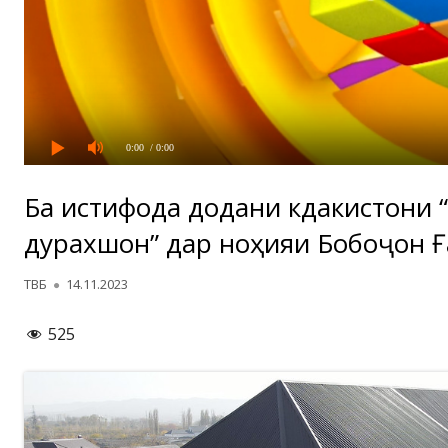
0:00
/ 0:00
Ба истифода додани кӯдакистони 
дурахшон” дар ноҳияи Бобоҷон Ғ
Автор
Опубликовано
ТВБ
14.11.2023
525