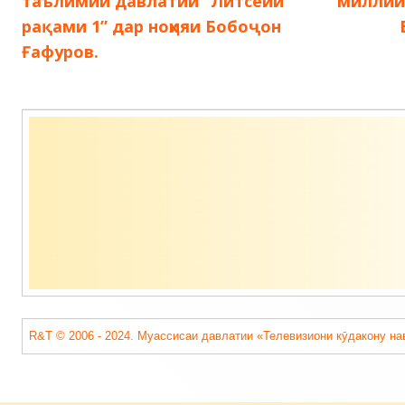
запись:
запись:
таълимии давлатии “Литсейи
миллии 
по
рақами 1” дар ноҳияи Бобоҷон
Ғафуров.
записям
Содержимое
подвала
R&T © 2006 - 2024. Муассисаи давлатии «Телевизиони кӯдакону на