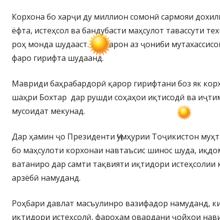
Корхона бо харҷи ду миллион сомонӣ сармояи дохил
ёфта, истеҳсол ва бандубасти маҳсулот тавассути т
роҳ монда шудааст. Коргарон аз ҷониби мутахассис
фаро гирифта шудаанд.
Мавриди баҳрабардорӣ қарор гирифтани боз як кор
шаҳри Бохтар дар рушди соҳаҳои иқтисодӣ ва иҷти
мусоидат мекунад.
Дар ҳамин ҷо Президенти Ҷумҳурии Тоҷикистон муҳ
бо маҳсулоти корхонаи навтаъсис шинос шуда, иқд
ватаниро дар самти тақвияти иқтидори истеҳсолии
арзёбӣ намуданд.
Роҳбари давлат масъулинро вазифадор намуданд, к
иқтидори истеҳсолӣ, фароҳам овардани ҷойҳои нави