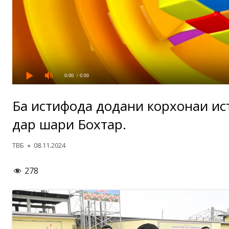
0:00
/ 0:00
Ба истифода додани корхонаи ист
дар шаҳри Бохтар.
Автор
Опубликовано
ТВБ
08.11.2024
278