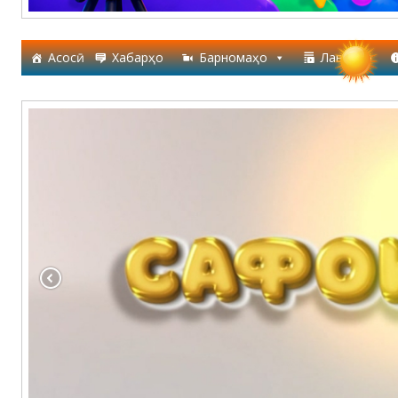
Асосӣ
Хабарҳо
Барномаҳо
Лавҳаҳо