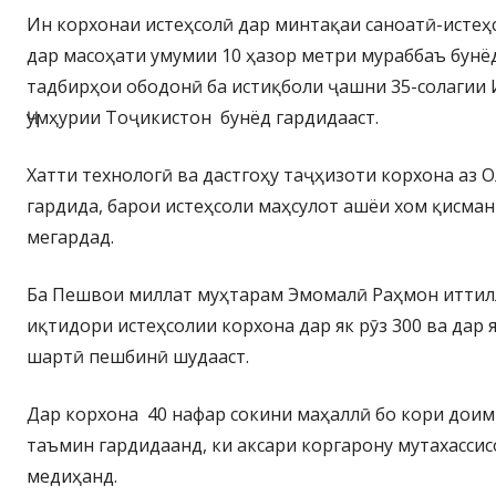
Ин корхонаи истеҳсолӣ дар минтақаи саноатӣ-истеҳ
дар масоҳати умумии 10 ҳазор метри мураббаъ бунё
тадбирҳои ободонӣ ба истиқболи ҷашни 35-солагии
Ҷумҳурии Тоҷикистон бунёд гардидааст.
Хатти технологӣ ва дастгоҳу таҷҳизоти корхона аз 
гардида, барои истеҳсоли маҳсулот ашёи хом қисман
мегардад.
Ба Пешвои миллат муҳтарам Эмомалӣ Раҳмон иттил
иқтидори истеҳсолии корхона дар як рӯз 300 ва дар я
шартӣ пешбинӣ шудааст.
Дар корхона 40 нафар сокини маҳаллӣ бо кори дои
таъмин гардидаанд, ки аксари коргарону мутахасси
медиҳанд.