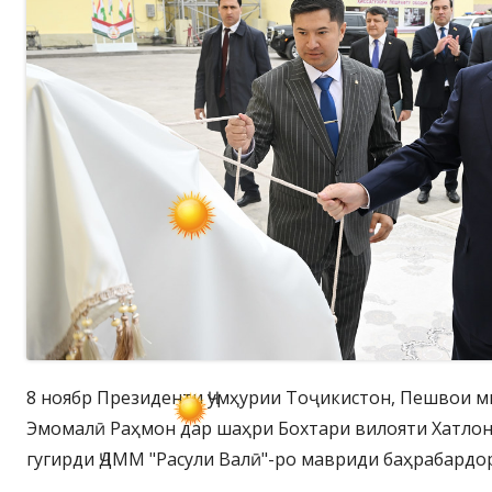
8 ноябр Президенти Ҷумҳурии Тоҷикистон, Пешвои 
Эмомалӣ Раҳмон дар шаҳри Бохтари вилояти Хатлон
гугирди ҶДММ "Расули Валӣ"-ро мавриди баҳрабардо