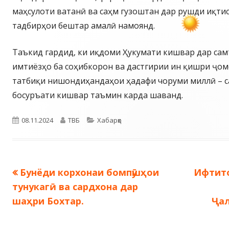
маҳсулоти ватанӣ ва саҳм гузоштан дар рушди иқти
тадбирҳои бештар амалӣ намоянд.
Таъкид гардид, ки иқдоми Ҳукумати кишвар дар са
имтиёзҳо ба соҳибкорон ва дастгирии ин қишри ҷоме
татбиқи нишондиҳандаҳои ҳадафи чоруми миллӣ – 
босуръати кишвар таъмин карда шаванд.
Опубликовано
Автор
Рубрики
08.11.2024
ТВБ
Хабарҳо
Предыдущая
Следу
Бунёди корхонаи бомпӯшҳои
Ифтито
Навигация
запись:
запись:
тунукагӣ ва сардхона дар
по
шаҳри Бохтар.
Ҷал
записям