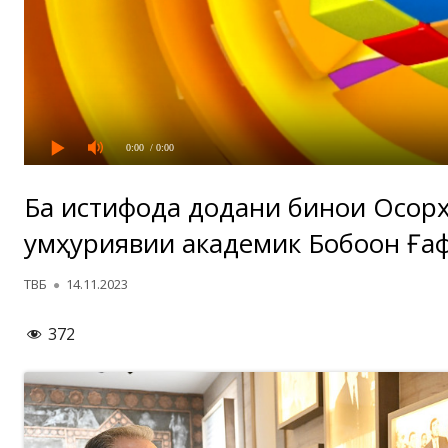
0:00
/ 0:00
Ба истифода додани бинои Осор
ҷумҳуриявии академик Бобоҷон Ға
Автор
Опубликовано
ТВБ
14.11.2023
372