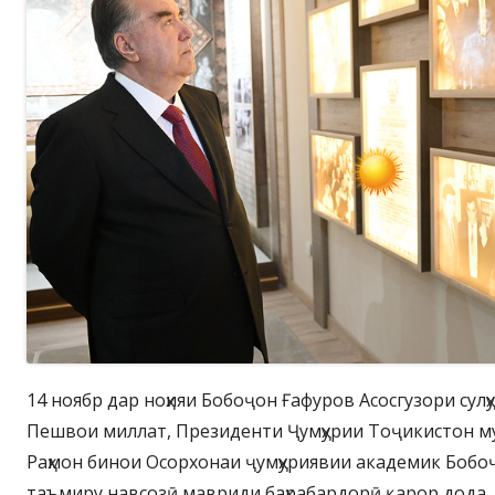
14 ноябр дар ноҳияи Бобоҷон Ғафуров Асосгузори сулҳу
Пешвои миллат, Президенти Ҷумҳурии Тоҷикистон м
Раҳмон бинои Осорхонаи ҷумҳуриявии академик Бобо
таъмиру навсозӣ мавриди баҳрабардорӣ қарор дода,