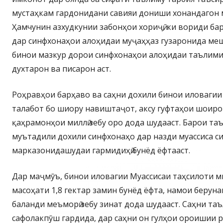
мустаҳкам гардонидани савияи дониши хонандагон м
Ҳамчунин азхудкунии забонҳои хориҷӣ, ки вориди б
дар синфхонаҳои алоҳидаи муҷаҳҳаз гузаронида меш
бинои мазкур дорои синфхонаҳои алоҳидаи таълими
духтарон ва писарон аст.
Роҳравҳои барҳаво ва саҳни дохили бинои иловагии
талабот бо шиору навиштаҷот, аксу гуфтаҳои шоиро
қаҳрамонҳои миллӣ зебу оро дода шудааст. Барои т
муътадили дохили синфхонаҳо дар назди муассиса с
марказонидашудаи гармидиҳӣ бунёд ёфтааст.
Дар маҷмӯъ, бинои иловагии Муассисаи таҳсилоти 
масоҳати 1,8 гектар замин бунёд ёфта, намои берунаи
баланди меъморӣ зебу зинат дода шудааст. Саҳни таъ
сафолакпӯш гардида, дар саҳни он гулҳои ороишии 