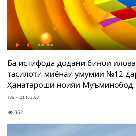
0:00
/ 0:00
Ба истифода додани бинои илова
таҳсилоти миёнаи умумии №12 дар
Ҳанатароши ноҳияи Муъминобод.
Автор
Опубликовано
ТВБ
21.10.2023
352