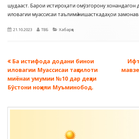
шудааст. Барои истироҳати омӯзгорону хонандагон 
иловагии муассисаи таълимӣ нишасткадаҳои замонавӣ
Опубликовано
Автор
Рубрики
21.10.2023
ТВБ
Хабарҳо
Предыдущая
Сле
Ба истифода додани бинои
Ифт
Навигация
запись:
зап
иловагии Муассисаи таҳсилоти
мавзе
по
миёнаи умумии №10 дар деҳаи
Бӯстони ноҳияи Муъминобод.
записям
Содержимое
подвала