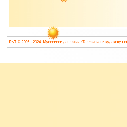
R&T © 2006 - 2024. Муассисаи давлатии «Телевизиони кӯдакону на