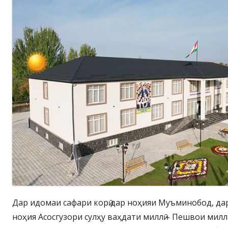
Дар идомаи сафари корӣ дар ноҳияи Муъминобод, д
ноҳия Асосгузори сулҳу ваҳдати миллӣ – Пешвои мил