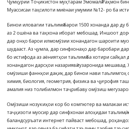
Ҷумҳурии Тоҷикистон муҳтарам Эмомалӣ Раҳмон бин
Муассисаи таҳсилоти миёнаи умумии №12- ро ба ист
Бинои иловагии таълимӣ барои 1500 хонанда дар ду б
аз 2 ошёна ва таҳхона иборат мебошад. Иншоот доро
дар онҳо барои илмомӯзии хонандагон шароити му
шудааст. Аз ҷумла, дар синфхонаҳо дар баробари дар
бо истифода аз аёниятҳои таълимӣ ба хотири сайқал
хонандагон дарсҳои назариявӣ гузаронида мешавад. 
омӯзиши фаннҳои дақиқ дар бинои нави таълимгоҳ 
химия, биология, геометрия, физика ва ҷуғрофия таш
амалия низ толибилмон таҷрибаву омӯзиш мегузаро
Омӯзиши нозукиҳои кор бо компютер ва малакаи и
таҷҳизоти муосир дар синфхонаи алоҳидаи таълимӣ, к
баландсуръати интернет пайваст мебошад, роҳандоз
имконот дар оянда ба сифати таълиму тарбия таъсир