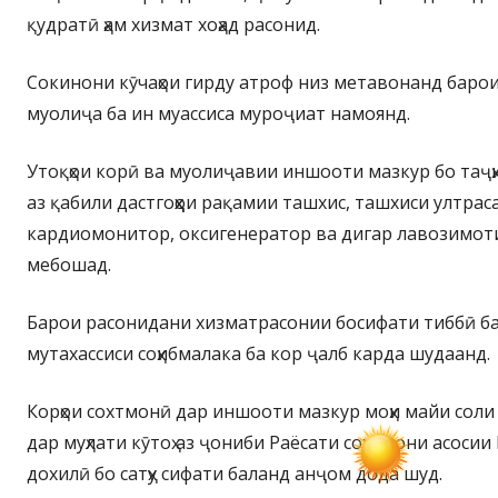
қудратӣ ҳам хизмат хоҳад расонид.
Сокинони кӯчаҳои гирду атроф низ метавонанд баро
муолиҷа ба ин муассиса муроҷиат намоянд.
Утоқҳои корӣ ва муолиҷавии иншооти мазкур бо таҷҳи
аз қабили дастгоҳҳои рақамии ташхис, ташхиси ултрас
кардиомонитор, оксигенератор ва дигар лавозимот
мебошад.
Барои расонидани хизматрасонии босифати тиббӣ ба
мутахассиси соҳибмалака ба кор ҷалб карда шудаанд.
Корҳои сохтмонӣ дар иншооти мазкур моҳи майи соли 
дар муҳлати кӯтоҳ аз ҷониби Раёсати сохтмони асосии
дохилӣ бо сатҳу сифати баланд анҷом дода шуд.