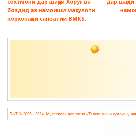
сохтмонӣ дар шаҳри Хоруғ ва
дар шаҳри
боздид аз намоиши маҳсулоти
намо
записям
корхонаҳои саноатии ВМКБ.
Содержимое
подвала
R&T © 2006 - 2024. Муассисаи давлатии «Телевизиони кӯдакону на