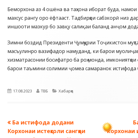
Беморхона аз 4 ошёна ва таҳхона иборат буда, намои
махсус рангу оро ёфтааст. Тадбирҳои сабзкорӣ низ да
иншооти мазкур бо завқу салиқаи баланд анҷом дод
Зимни боздид Президенти Ҷумҳурии Тоҷикистон муҳт
масъулинро вазифадор намуданд, ки барои муолиҷа
хизматрасонии босифатро ба роҳ монда, имкониятҳо
барои таъмини солимии ҷомеа самаранок истифода 
Опубликовано
Автор
Рубрики
17.08.2023
ТВБ
Хабарҳо
Предыдущая
С
Ба истифода додани
Б
Навигация
запись:
з
Корхонаи истеҳсоли сангҳои
корхонаи 
по