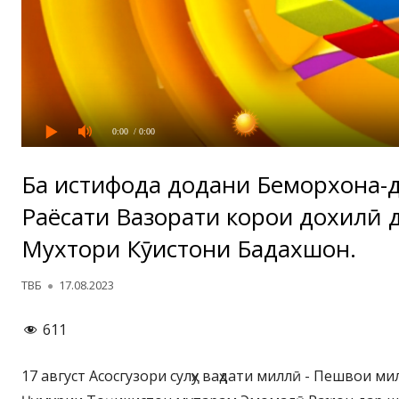
0:00
/ 0:00
Ба истифода додани Беморхона-д
Раёсати Вазорати корҳои дохилӣ 
Мухтори Кӯҳистони Бадахшон.
Автор
Опубликовано
ТВБ
17.08.2023
611
17 август Асосгузори сулҳу ваҳдати миллӣ - Пешвои м