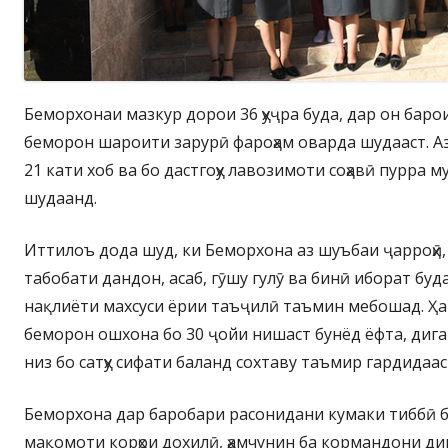
Беморхонаи мазкур дорои 36 ҳуҷра буда, дар он бар
беморон шароити зарурӣ фароҳам оварда шудааст. Аз 
21 кати хоб ва бо дастгоҳу лавозимоти соҳавӣ пурра му
шудаанд.
Иттилоъ дода шуд, ки Беморхона аз шуъбаи ҷарроҳӣ,
табобати дандон, асаб, гӯшу гулӯ ва бинӣ иборат буд
нақлиёти махсуси ёрии таъҷилӣ таъмин мебошад. Ҳ
беморон ошхона бо 30 ҷойи нишаст бунёд ёфта, диг
низ бо сатҳу сифати баланд сохтаву таъмир гардидаас
Беморхона дар баробари расонидани кумаки тиббӣ 
мақомоти корҳои дохилӣ, ҳамчунин ба кормандони ди