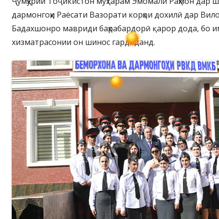
Ҷумҳурии Тоҷикистон муҳтарам Эмомалӣ Раҳмон дар ш
дармонгоҳи Раёсати Вазорати корҳои дохилӣ дар Вил
Бадахшонро мавриди баҳрабардорӣ қарор дода, бо и
хизматрасонии он шинос гардиданд.