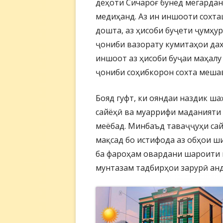
деҳоти Сичароғ бунёд мегардан
медиҳанд. Аз ин иншооти сохт
дошта, аз ҳисоби буҷети ҷумҳу
ҷониби вазорату кумитаҳои дах
иншоот аз ҳисоби буҷаи маҳалу
ҷониби соҳибкорон сохта меша
Бояд гуфт, ки ояндаи наздик ша
сайёҳӣ ва муаррифи маданияти
меёбад. Минбаъд таваҷҷуҳи сай
мақсад бо истифода аз обҳои ш
ба фароҳам овардани шароити 
мунтазам тадбирҳои зарурӣ ан