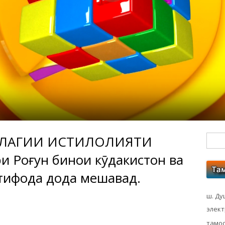
ОЛАГИИ ИСТИҚЛОЛИЯТИ
Гл
 Роғун бинои кӯдакистон ва
бо
тифода дода мешавад.
ко
ш. Ду
элек
тамос