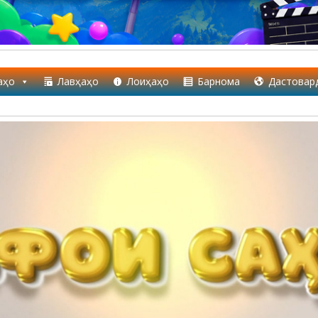
аҳо
Лавҳаҳо
Лоиҳаҳо
Барнома
Дастовар