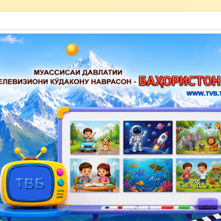
акону наврасон — Баҳористон»