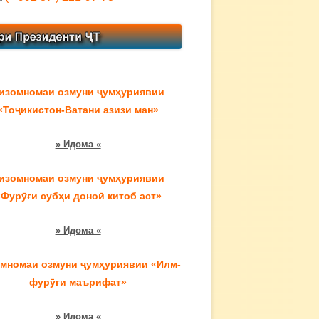
изомномаи озмуни ҷумҳуриявии
«Тоҷикистон-Ватани азизи ман»
» Идома «
изомномаи озмуни ҷумҳуриявии
«Фурӯғи субҳи доноӣ китоб аст»
» Идома «
мномаи озмуни ҷумҳуриявии «Илм-
фурӯғи маърифат»
» Идома «