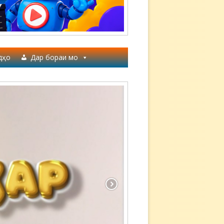
дҳо
Дар бораи мо