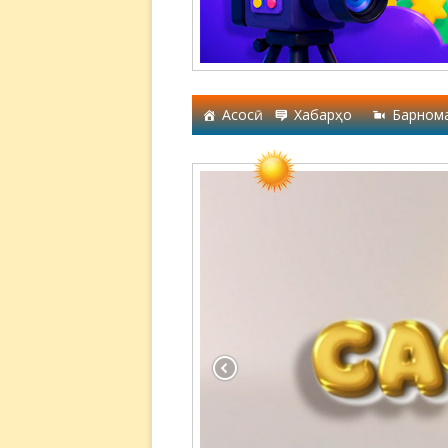
Асосӣ
Хабарҳо
Барном