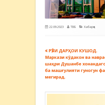
Опубликовано
Автор
Рубрики
22.09.2023
ТВБ
Хабарҳо
Предыдущая
РӮЗИ ДАРҲОИ КУШОД.
Навигация
запись:
Маркази кӯдакон ва навра
по
шаҳри Душанбе хонандаг
ба машғулияти гуногун ф
записям
мегирад.
Содержимое
подвала