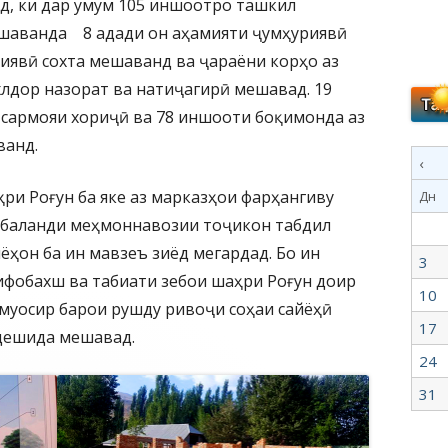
д, ки дар умум 105 иншоотро ташкил
ашаванда 8 адади он аҳамияти ҷумҳуриявӣ
риявӣ сохта мешаванд ва ҷараёни корҳо аз
лдор назорат ва натиҷагирӣ мешавад. 19
 сармояи хориҷӣ ва 78 иншооти боқимонда аз
ванд.
‹
ҳри Роғун ба яке аз марказҳои фарҳангиву
Дн
 баланди меҳмоннавозии тоҷикон табдил
ёҳон ба ин мавзеъ зиёд мегардад. Бо ин
3
ифобахш ва табиати зебои шаҳри Роғун доир
10
муосир барои рушду ривоҷи соҳаи сайёҳӣ
17
дешида мешавад.
24
31