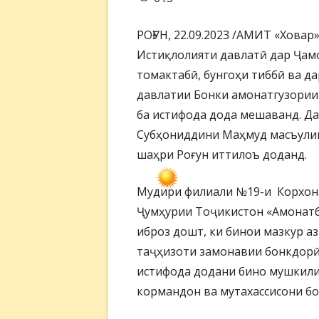
РОҒУН, 22.09.2023 /АМИТ «Ховар
Истиқлолияти давлатӣ дар Ҷамо
томактабӣ, бунгоҳи тиббӣ ва д
давлатии Бонки амонатгузории
ба истифода дода мешаванд. Да
Субҳониддини Маҳмуд масъули
шаҳри Роғун иттилоъ доданд.
Мудири филиали №19-и Корхон
Ҷумҳурии Тоҷикистон «Амонатбо
иброз дошт, ки бинои мазкур аз
таҷҳизоти замонавии бонкдорӣ
истифода додани бино мушкили
кормандон ва мутахассисони б