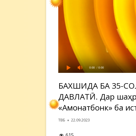
0:00
/ 0:00
БАХШИДА БА 35-С
ДАВЛАТӢ. Дар шаҳри
«Амонатбонк» ба ис
Автор
Опубликовано
ТВБ
22.09.2023
615