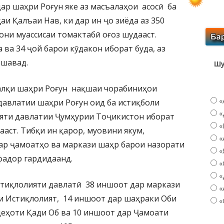
ар шаҳри Роғун яке аз масъалаҳои асосӣ ба
аи Қалъаи Нав, ки дар ин ҷо зиёда аз 350
они муассисаи томактабӣ оғоз шудааст.
 ва 34 ҷой барои кӯдакон иборат буда, аз
ешавад.
Шу
алқи шаҳри Роғун нақшаи чорабиниҳои
«
авлатии шаҳри Роғун оид ба истиқболи
«
ияти давлатии Ҷумҳурии Тоҷикистон иборат
«
ааст. Тибқи ин қарор, муовини якум,
«
ар ҷамоатҳо ва маркази шаҳр барои назорати
«
фадор гардидаанд.
«
«
стиқлолияти давлатӣ 38 иншоот дар маркази
«
ии Истиқлолият, 14 иншоот дар шаҳраки Оби
«
деҳоти Қади Об ва 10 иншоот дар Ҷамоати