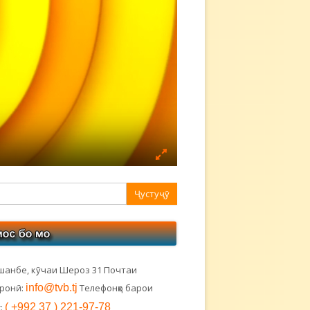
авная
ковая
лонка
шанбе, кӯчаи Шероз 31 Почтаи
тронӣ:
info@tvb.tj
Телефонҳо барои
:
( +992 37 ) 221-97-78