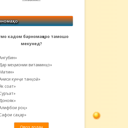
мо кадом барномаҳоро тамошо
мекунед?
Ангубин»
Дар меҳмонии витаминҳо»
Матин»
Аниси кунҷи танҳоӣ...»
Як соат»
Суръат»
Донояк»
Алифбои роҳ»
Сафои саҳар»