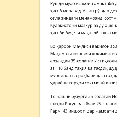
Рушди муассисаҳои томактабӣ д
ҳисоб меравад. Аз ин рӯ дар деҳ
оила зиндагӣ менамоянд, сохтм
Кӯдакистони мазкур аз ду ошёна
ҳисоби буҷети маҳаллӣ сохта м
Бо қарори Маҷлиси вакилони х
Мақомоти иҷроияи ҳокимияти д
арзандаи 35-солагии Истиқлол
аз 110 банд таҳия ва тасдиқ шуд
муовинон ва роҳбари дастгоҳ д
ҷараёни корҳои сохтмонӣ вази
То ҷашни бузурги 35-солагии И
шаҳри Роғун ва кӯчаи 25-солаг
Гарм, 43 иншоот дар Ҷамоати 