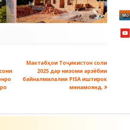
yout
Следующая
Мактабҳои Тоҷикистон соли
запись:
сони
2025 дар низоми арзёбии
онро
байналмилалии PISA иштирок
аро
менамоянд.