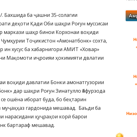
»/. Бахшида ба ҷашни 35-солагии
ати деҳоти Қади Оби шаҳри Роғун муссисаи
ар маркази шаҳр бинои Корхонаи воҳиди
Н
 Ҷумҳурии Тоҷикистон «Амонатбонк» сохта,
р ин хусус ба хабарнигори АМИТ «Ховар»
ни Мақомоти иҷроияи ҳокимияти двлатии
Н
аи воҳиди давлатии Бонки амонатгузории
нк» дар шаҳри Роғун Зинатулло Ғафурзода
 се ошёна иборат буда, бо беҳтарин
 муҷаҳҳаз гардонида мешавад. Баъди ба
Низо
и нарасидани ҳуҷраҳои корӣ барои
онк бартараф мешавад.