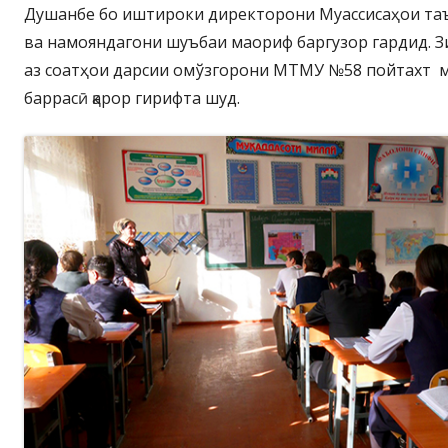
Душанбе бо иштироки директорони Муассисаҳои та
ва намояндагони шуъбаи маориф баргузор гардид. 
аз соатҳои дарсии омўзгорони МТМУ №58 пойтахт 
баррасӣ қарор гирифта шуд.