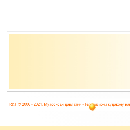
Содержимое
подвала
R&T © 2006 - 2024. Муассисаи давлатии «Телевизиони кӯдакону на