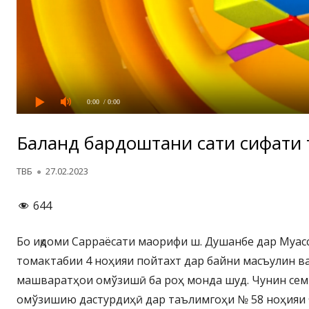
0:00
/ 0:00
Баланд бардоштани сатҳи сифати
Автор
Опубликовано
ТВБ
27.02.2023
644
Бо иқдоми Сарраёсати маорифи ш. Душанбе дар Муас
томактабии 4 ноҳияи пойтахт дар байни масъулин в
машваратҳои омўзишӣ ба роҳ монда шуд. Чунин се
омўзишию дастурдиҳӣ дар таълимгоҳи № 58 ноҳияи