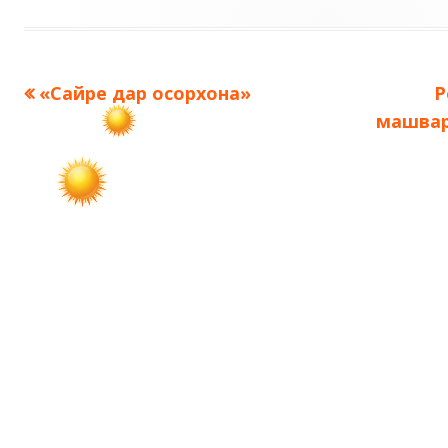
Предыдущая
С
«Сайре дар осорхона»
Р
Навигация
запись:
з
машвар
по
записям