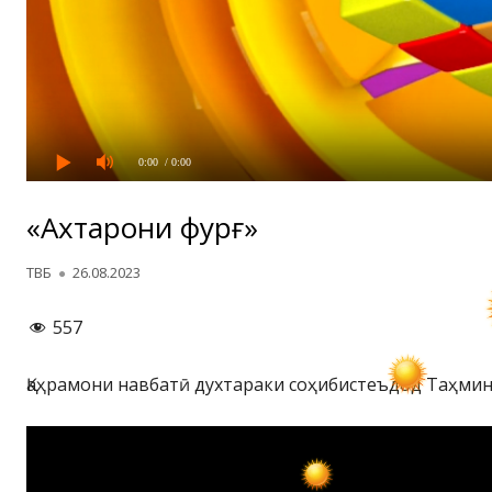
0:00
/ 0:00
«Ахтарони фурӯғ»
Автор
Опубликовано
ТВБ
26.08.2023
557
Қаҳрамони навбатӣ духтараки соҳибистеъдод Таҳмин