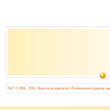
Содержимое
подвала
R&T © 2006 - 2024. Муассисаи давлатии «Телевизиони кӯдакону на