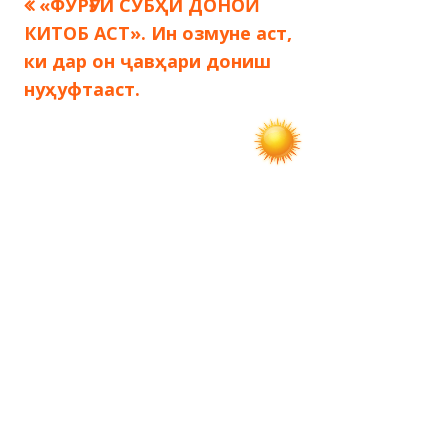
Предыдущая
«ФУРӮҒИ СУБҲИ ДОНОӢ
Навигация
запись:
КИТОБ АСТ». Ин озмуне аст,
по
ки дар он ҷавҳари дониш
нуҳуфтааст.
записям