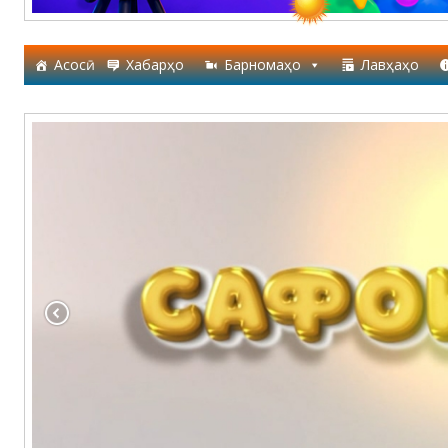
Асосӣ
Хабарҳо
Барномаҳо
Лавҳаҳо