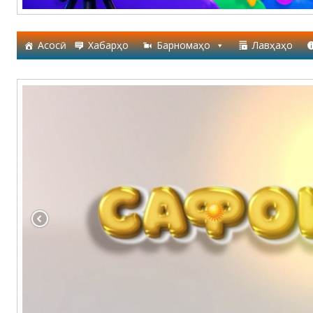
Асосӣ
Хабарҳо
Барномаҳо
Лавҳаҳо