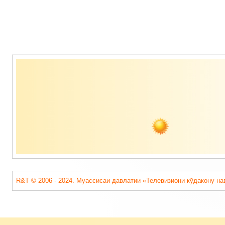
Содержимое
подвала
R&T © 2006 - 2024. Муассисаи давлатии «Телевизиони кӯдакону на