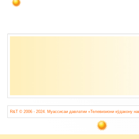
Содержимое
подвала
R&T © 2006 - 2024. Муассисаи давлатии «Телевизиони кӯдакону на