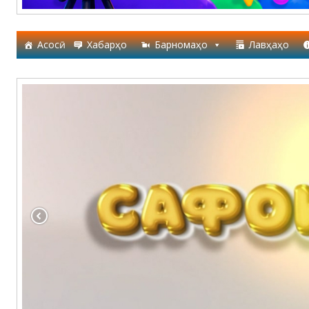
Асосӣ
Хабарҳо
Барномаҳо
Лавҳаҳо