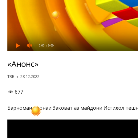
0:00
/ 0:00
«Анонс»
Автор
Опубликовано
ТВБ
28.12.2022
677
Барномаи идонаи Заковат аз майдони Истиқлол пеш