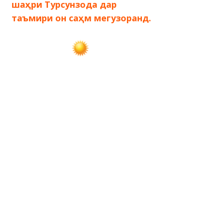
по
шаҳри Турсунзода дар
таъмири он саҳм мегузоранд.
записям