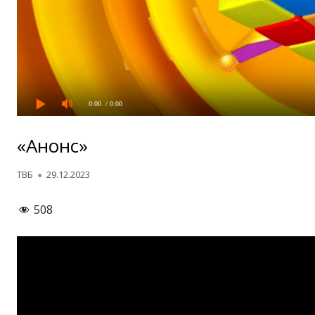
0:00
/ 0:00
«Анонс»
Автор
Опубликовано
ТВБ
29.12.2023
508