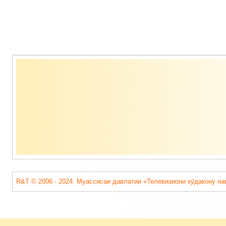
Содержимое
подвала
R&T © 2006 - 2024. Муассисаи давлатии «Телевизиони кӯдакону на