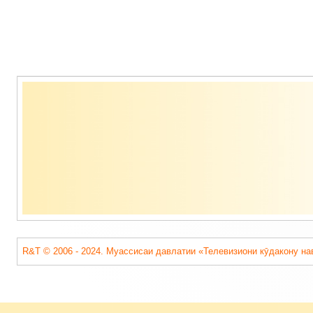
Содержимое
подвала
R&T © 2006 - 2024. Муассисаи давлатии «Телевизиони кӯдакону на