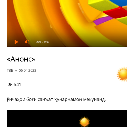
0:00
/ 0:00
«Анонс»
Автор
Опубликовано
ТВБ
06.04.2023
641
Ғунчаҳои боғи санъат ҳунарнамоӣ мекунанд.