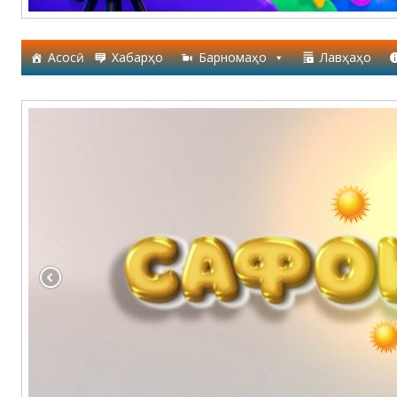
Асосӣ
Хабарҳо
Барномаҳо
Лавҳаҳо