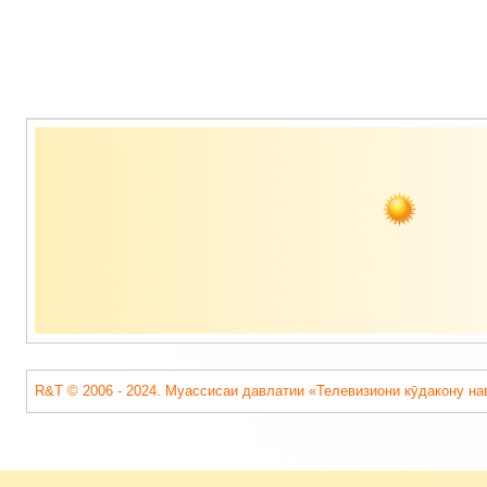
Содержимое
подвала
R&T © 2006 - 2024. Муассисаи давлатии «Телевизиони кӯдакону на