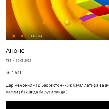
0:00
/ 0:00
Анонс
Автор
Опубликовано
ТВБ
30.03.2023
1 541
Дар меҳмонии «ТВ Баҳористон» - Як бағал латифа ва ҳ
Ҳалим ( бахшида ба рӯзи ханда ).