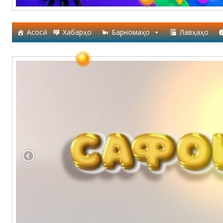
Асосӣ
Хабарҳо
Барномаҳо
Лавҳаҳо