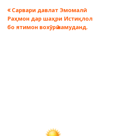
Предыдущая
Сарвари давлат Эмомалӣ
Навигация
запись:
Раҳмон дар шаҳри Истиқлол
по
бо ятимон вохӯрӣ намуданд.
записям