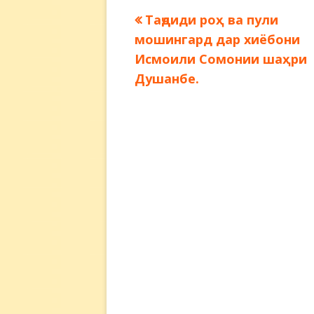
Предыдущая
Таҷдиди роҳ ва пули
Навигация
запись:
мошингард дар хиёбони
по
Исмоили Сомонии шаҳри
Душанбе.
записям