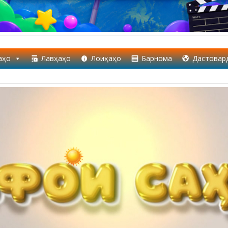
аҳо
Лавҳаҳо
Лоиҳаҳо
Барнома
Дастовар