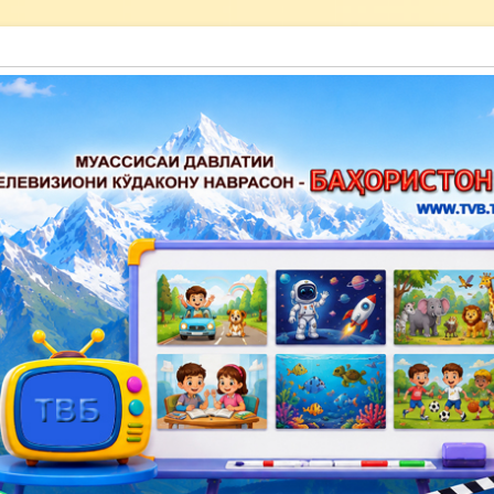
акону наврасон — Баҳористон»