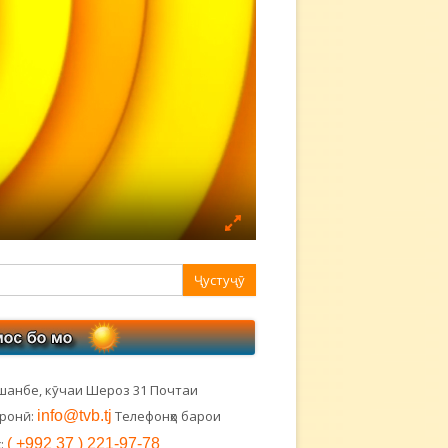
авная
ковая
лонка
шанбе, кӯчаи Шероз 31 Почтаи
тронӣ:
info@tvb.tj
Телефонҳо барои
:
( +992 37 ) 221-97-78