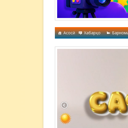
Асосӣ
Хабарҳо
Барном