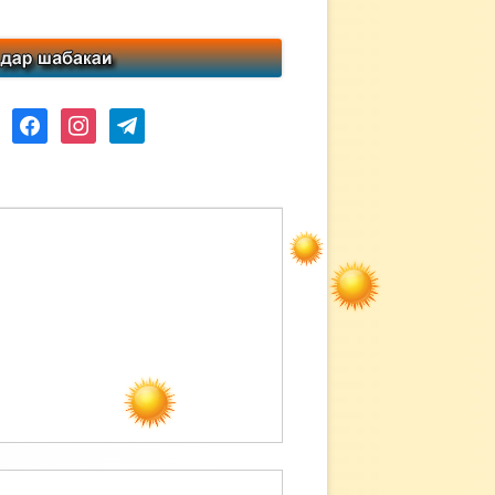
ube
facebook
instagram
telegram