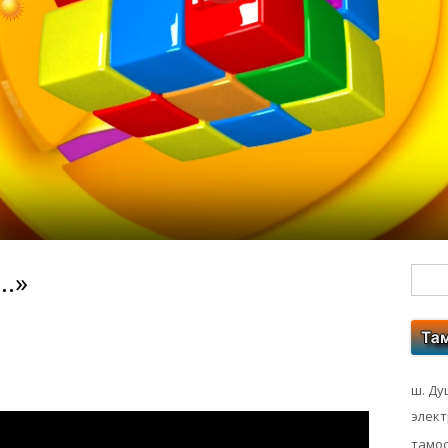
ӣ…»
Гл
бо
ко
ш. Ду
элек
тамос