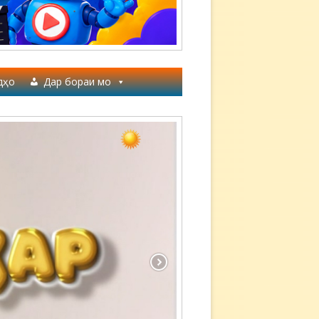
дҳо
Дар бораи мо