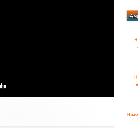
Н
Н
Низо