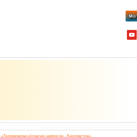
yout
 «Телевизиони кӯдакону наврасон - Баҳористон».