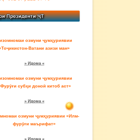
изомномаи озмуни ҷумҳуриявии
«Тоҷикистон-Ватани азизи ман»
» Идома «
изомномаи озмуни ҷумҳуриявии
«Фурӯғи субҳи доноӣ китоб аст»
» Идома «
мномаи озмуни ҷумҳуриявии «Илм-
фурӯғи маърифат»
» Идома «