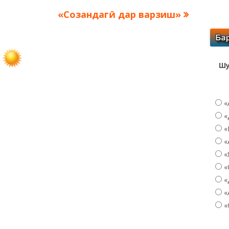
Следующая
«Созандагӣ дар варзиш»
запись:
Шу
«
«
«
«
«
«
«
«
«