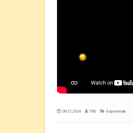
Опубликовано
Автор
Рубрики
08.12.2024
ТВБ
Барномаҳо