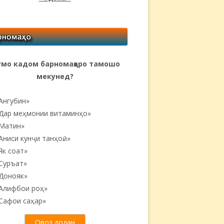
мо кадом барномаҳоро тамошо
мекунед?
Ангубин»
Дар меҳмонии витаминҳо»
Матин»
Аниси кунҷи танҳоӣ...»
Як соат»
Суръат»
Донояк»
Алифбои роҳ»
Сафои саҳар»