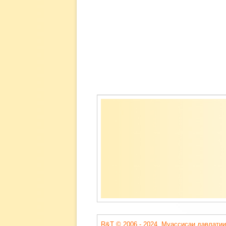
Содержимое
подвала
R&T © 2006 - 2024. Муассисаи давлатии