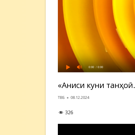
0:00
/ 0:00
«Аниси кунҷи танҳо
Автор
Опубликовано
ТВБ
08.12.2024
326