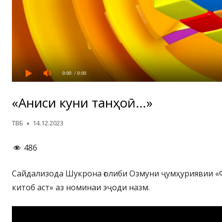
0:00
/ 0:00
«Аниси кунҷи танҳоӣ…»
Автор
Опубликовано
ТВБ
14.12.2023
486
Сайдализода Шукрона ғолиби Озмуни ҷумҳуриявии «Ф
китоб аст» аз номинаи эҷоди назм.