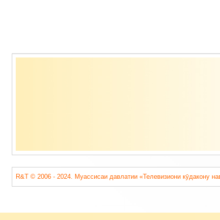
Содержимое
подвала
R&T © 2006 - 2024. Муассисаи давлатии «Телевизиони кӯдакону на