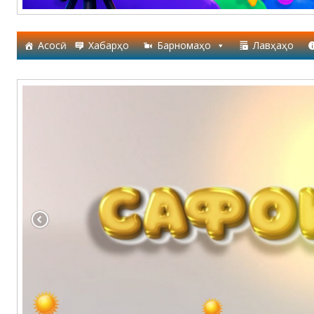
Асосӣ
Хабарҳо
Барномаҳо
Лавҳаҳо