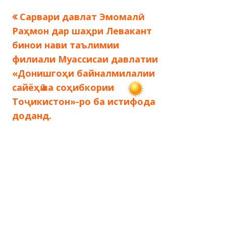
Предыдущая
Сарвари давлат Эмомалӣ
Навигация
запись:
Раҳмон дар шаҳри Левакант
по
бинои нави таълимии
филиали Муассисаи давлатии
записям
«Донишгоҳи байналмилалии
сайёҳӣ ва соҳибкории
Тоҷикистон»-ро ба истифода
доданд.