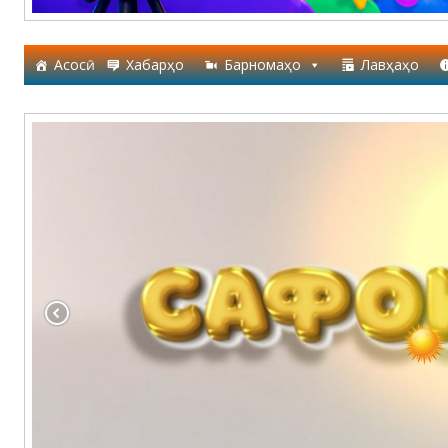
Асосӣ
Хабарҳо
Барномаҳо
Лавҳаҳо