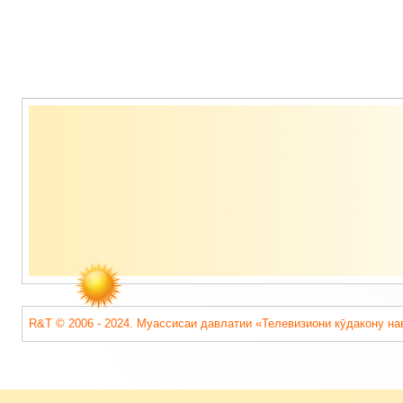
Содержимое
подвала
R&T © 2006 - 2024. Муассисаи давлатии «Телевизиони кӯдакону на