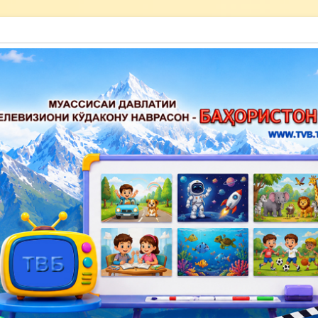
акону наврасон — Баҳористон»