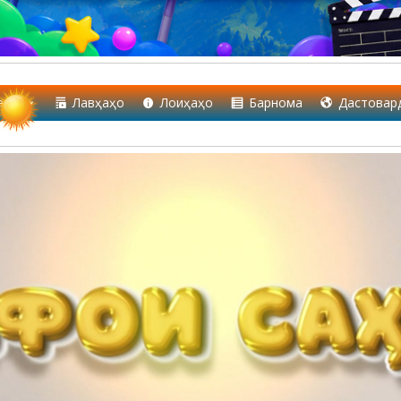
аҳо
Лавҳаҳо
Лоиҳаҳо
Барнома
Дастовар