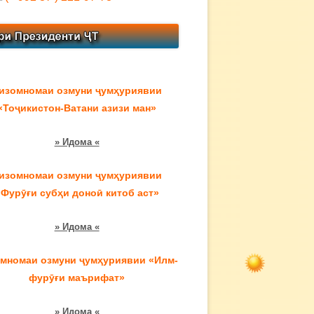
изомномаи озмуни ҷумҳуриявии
«Тоҷикистон-Ватани азизи ман»
» Идома «
изомномаи озмуни ҷумҳуриявии
«Фурӯғи субҳи доноӣ китоб аст»
» Идома «
мномаи озмуни ҷумҳуриявии «Илм-
фурӯғи маърифат»
» Идома «