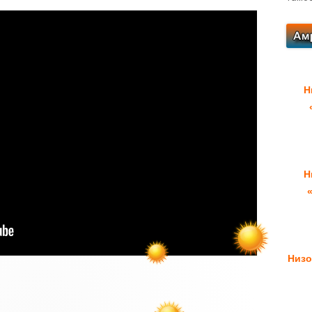
Н
Н
Низо