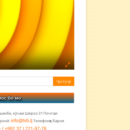
авная
ковая
лонка
шанбе, кӯчаи Шероз 31 Почтаи
тронӣ:
info@tvb.tj
Телефонҳо барои
:
( +992 37 ) 221-97-78