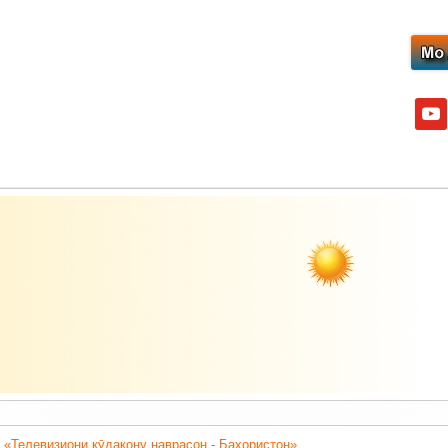
yout
 «Телевизиони кӯдакону наврасон - Баҳористон».