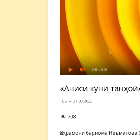
0:00
/ 0:00
«Аниси кунҷи танҳоӣ
Автор
Опубликовано
ТВБ
31.03.2023
708
Қаҳрамони барнома Неъматова 