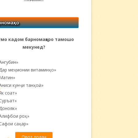
мо кадом барномаҳоро тамошо
мекунед?
Ангубин»
Дар меҳмонии витаминҳо»
Матин»
Аниси кунҷи танҳоӣ...»
Як соат»
Суръат»
Донояк»
Алифбои роҳ»
Сафои саҳар»