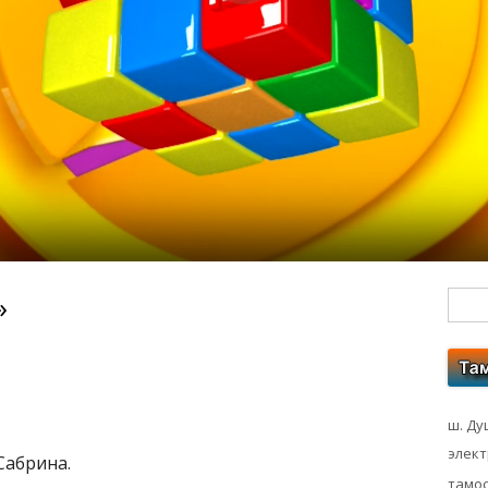
»
Гл
бо
ко
ш. Ду
элек
Сабрина.
тамос