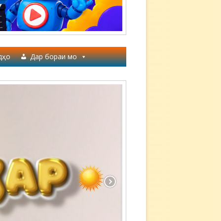
дҳо
Дар бораи мо