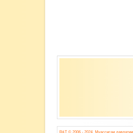
Содержимое
подвала
R&T © 2006 - 2024. Муассисаи давлатии