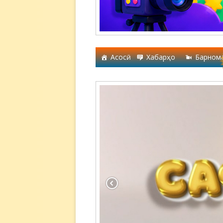
Асосӣ
Хабарҳо
Барном