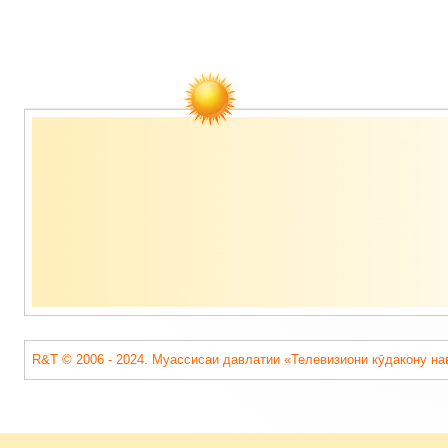
Содержимое
подвала
R&T © 2006 - 2024. Муассисаи давлатии «Телевизиони кӯдакону на