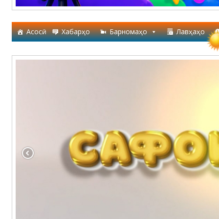
Асосӣ
Хабарҳо
Барномаҳо
Лавҳаҳо