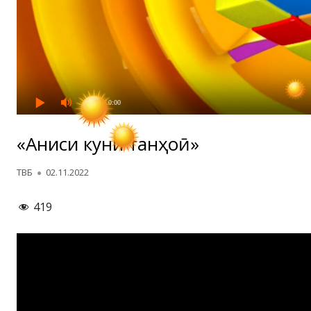
0:00
/ 0:00
«Аниси кунҷи танҳоӣ»
Автор
Опубликовано
ТВБ
02.11.2022
419