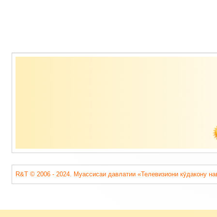
Содержимое
подвала
R&T © 2006 - 2024. Муассисаи давлатии «Телевизиони кӯдакону на