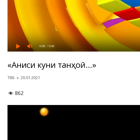
0:00
/ 0:00
«Аниси кунҷи танҳоӣ…»
Автор
Опубликовано
ТВБ
20.01.2021
862