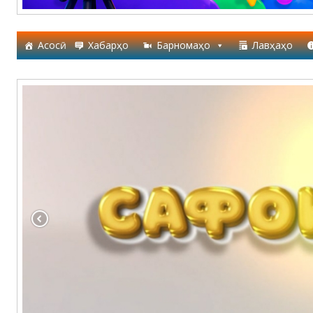
Асосӣ
Хабарҳо
Барномаҳо
Лавҳаҳо