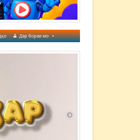
дҳо
Дар бораи мо