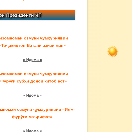
изомномаи озмуни ҷумҳуриявии
«Тоҷикистон-Ватани азизи ман»
» Идома «
изомномаи озмуни ҷумҳуриявии
«Фурӯғи субҳи доноӣ китоб аст»
» Идома «
мномаи озмуни ҷумҳуриявии «Илм-
фурӯғи маърифат»
» Идома «