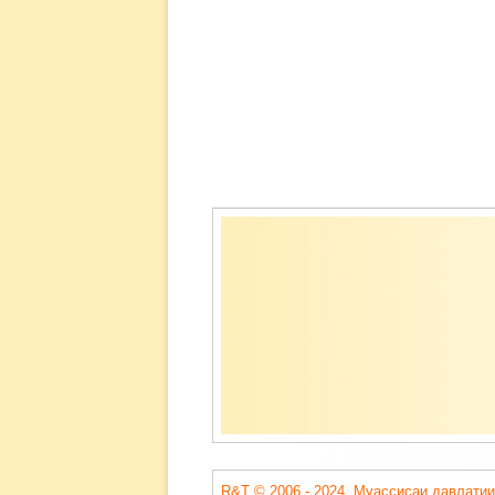
Содержимое
подвала
R&T © 2006 - 2024. Муассисаи давлатии