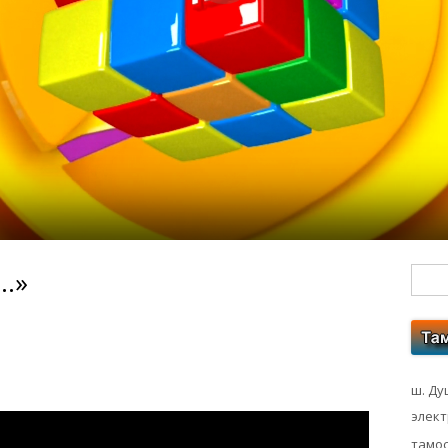
ӣ…»
Гл
бо
ко
ш. Ду
элек
тамос