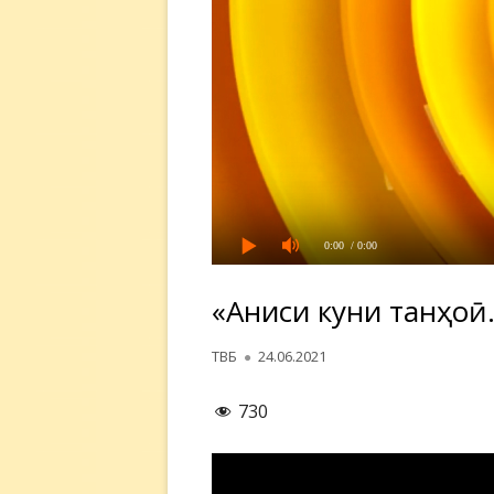
0:00
/ 0:00
«Аниси кунҷи танҳо
Автор
Опубликовано
ТВБ
24.06.2021
730