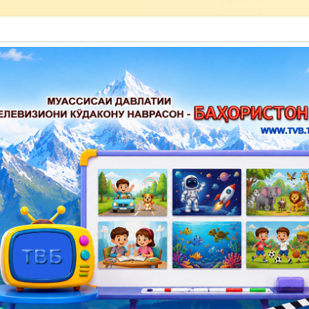
акону наврасон — Баҳористон»