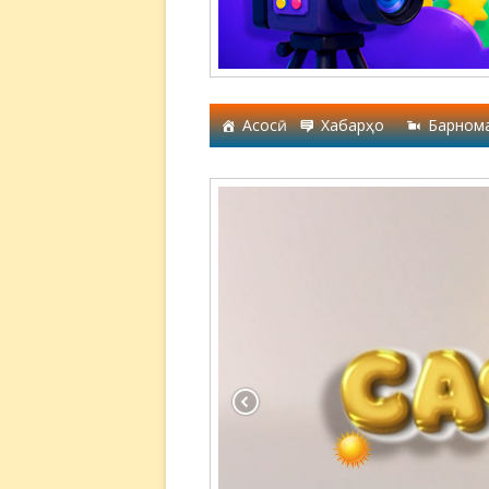
Асосӣ
Хабарҳо
Барном