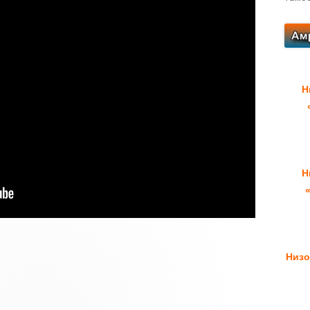
Н
Н
Низо