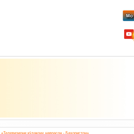
yout
 «Телевизиони кӯдакону наврасон - Баҳористон».