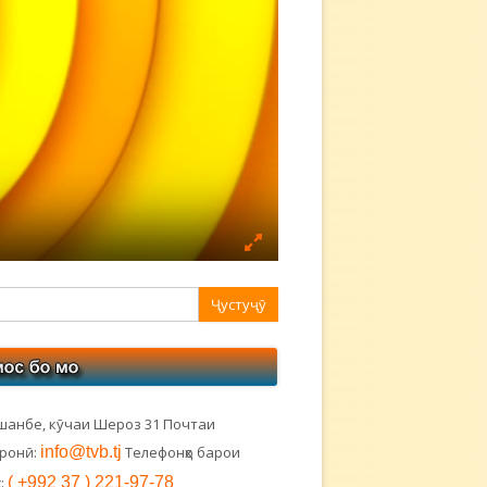
авная
ковая
лонка
шанбе, кӯчаи Шероз 31 Почтаи
тронӣ:
info@tvb.tj
Телефонҳо барои
:
( +992 37 ) 221-97-78