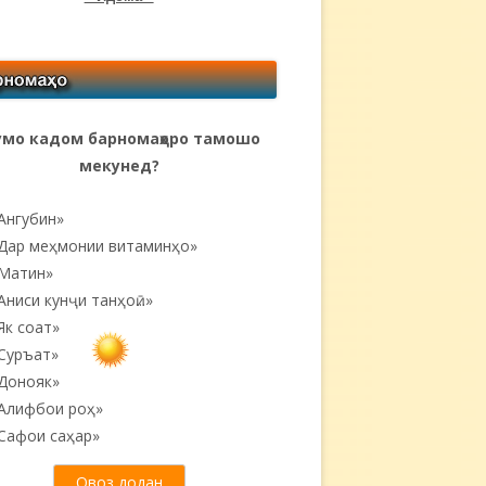
мо кадом барномаҳоро тамошо
мекунед?
Ангубин»
Дар меҳмонии витаминҳо»
Матин»
Аниси кунҷи танҳоӣ...»
Як соат»
Суръат»
Донояк»
Алифбои роҳ»
Сафои саҳар»