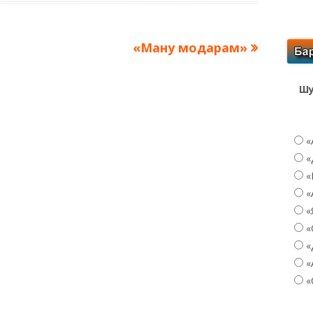
Следующая
«Ману модарам»
запись:
Шу
«
«
«
«
«
«
«
«
«