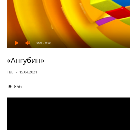
0:00
/ 0:00
«Ангубин»
Автор
Опубликовано
ТВБ
15.04.2021
856