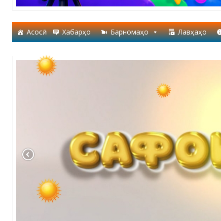
Асосӣ
Хабарҳо
Барномаҳо
Лавҳаҳо