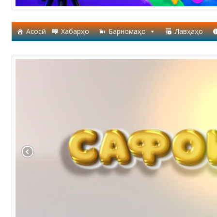
Асосӣ
Хабарҳо
Барномаҳо
Лавҳаҳо