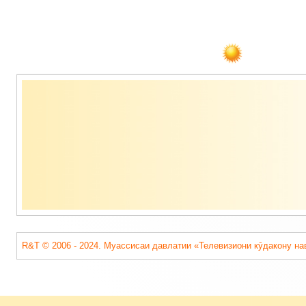
Содержимое
подвала
R&T © 2006 - 2024. Муассисаи давлатии «Телевизиони кӯдакону на