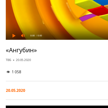
0:00
/ 0:00
«Ангубин»
Автор
Опубликовано
ТВБ
20.05.2020
1 058
20.05.2020