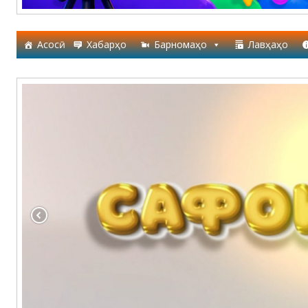
Асосӣ
Хабарҳо
Барномаҳо
Лавҳаҳо