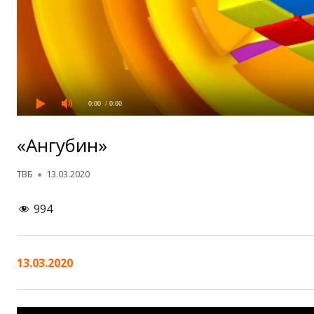
0:00
/ 0:00
«Ангубин»
Автор
Опубликовано
ТВБ
13.03.2020
994
13.03.2020