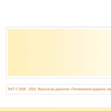
Содержимое
подвала
R&T © 2006 - 2024. Муассисаи давлатии «Телевизиони кӯдакону на