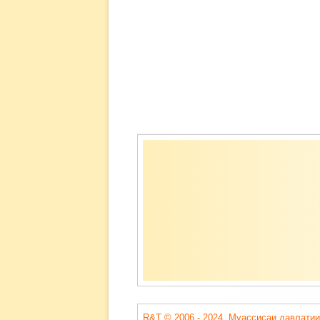
Содержимое
подвала
R&T © 2006 - 2024. Муассисаи давлатии