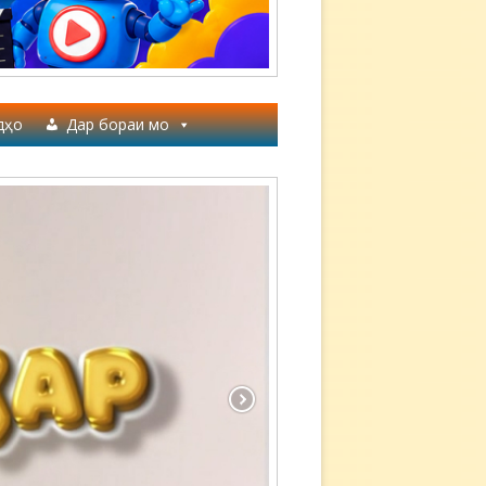
дҳо
Дар бораи мо