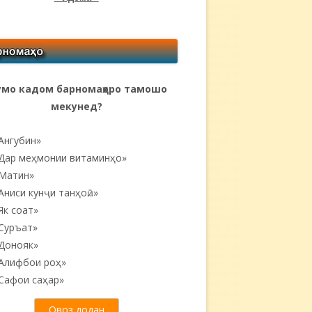
мо кадом барномаҳоро тамошо
мекунед?
Ангубин»
Дар меҳмонии витаминҳо»
Матин»
Аниси кунҷи танҳоӣ...»
Як соат»
Суръат»
Донояк»
Алифбои роҳ»
Сафои саҳар»