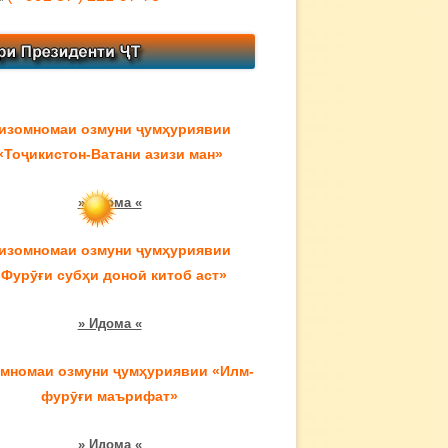
изомномаи озмуни ҷумҳуриявии
«Тоҷикистон-Ватани азизи ман»
» Идома «
изомномаи озмуни ҷумҳуриявии
«Фурӯғи субҳи доноӣ китоб аст»
» Идома «
мномаи озмуни ҷумҳуриявии «Илм-
фурӯғи маърифат»
» Идома «