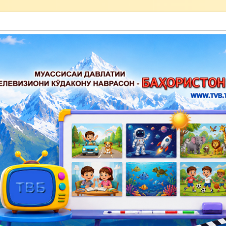
акону наврасон — Баҳористон»