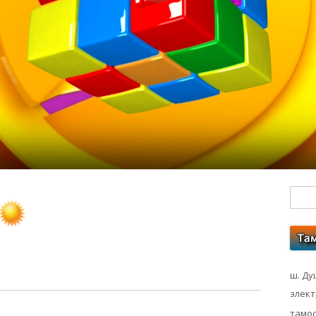
Гл
бо
ко
ш. Ду
элек
тамос