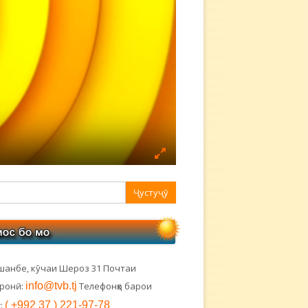
авная
ковая
лонка
шанбе, кӯчаи Шероз 31 Почтаи
тронӣ:
info@tvb.tj
Телефонҳо барои
:
( +992 37 ) 221-97-78