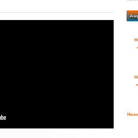
Н
Н
Низо