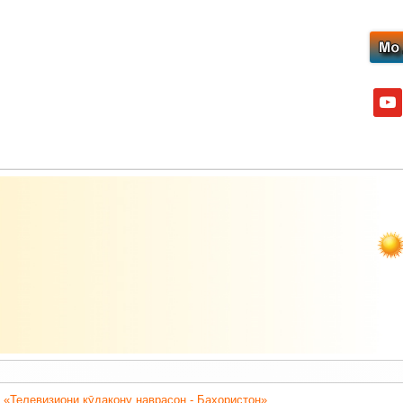
yout
 «Телевизиони кӯдакону наврасон - Баҳористон».