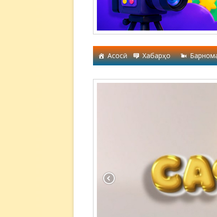
Асосӣ
Хабарҳо
Барном