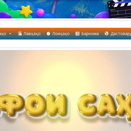
аҳо
Лавҳаҳо
Лоиҳаҳо
Барнома
Дастовар