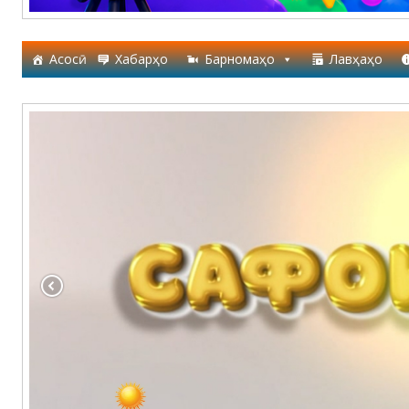
Асосӣ
Хабарҳо
Барномаҳо
Лавҳаҳо