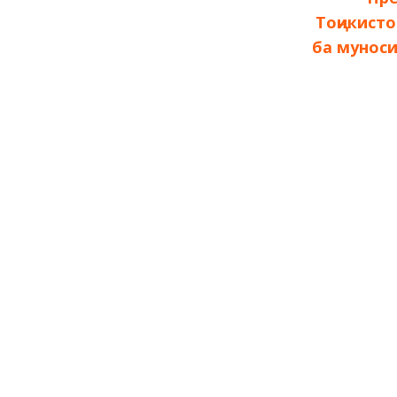
по
Тоҷикист
ба муноси
записям