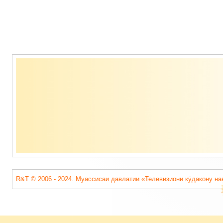
Содержимое
подвала
R&T © 2006 - 2024. Муассисаи давлатии «Телевизиони кӯдакону на