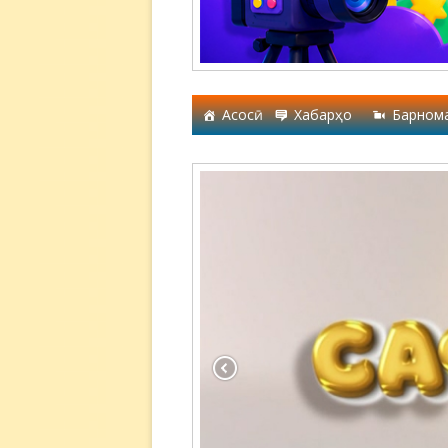
Асосӣ
Хабарҳо
Барном