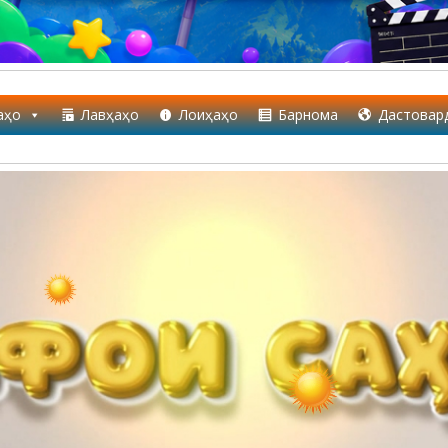
аҳо
Лавҳаҳо
Лоиҳаҳо
Барнома
Дастовар