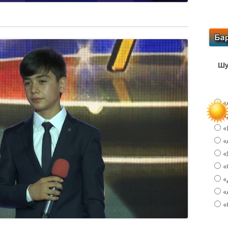
Шу
«
«
«
«
«
«
«
«
«