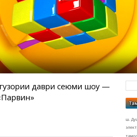
аргузории даври сеюми шоу —
Гл
«Парвин»
бо
ко
ш. Ду
элек
тамос