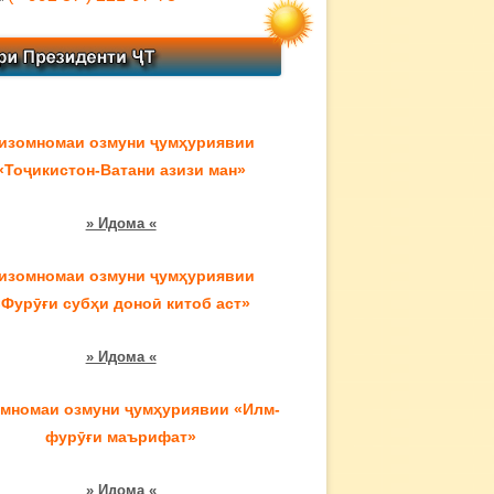
изомномаи озмуни ҷумҳуриявии
«Тоҷикистон-Ватани азизи ман»
» Идома «
изомномаи озмуни ҷумҳуриявии
«Фурӯғи субҳи доноӣ китоб аст»
» Идома «
мномаи озмуни ҷумҳуриявии «Илм-
фурӯғи маърифат»
» Идома «