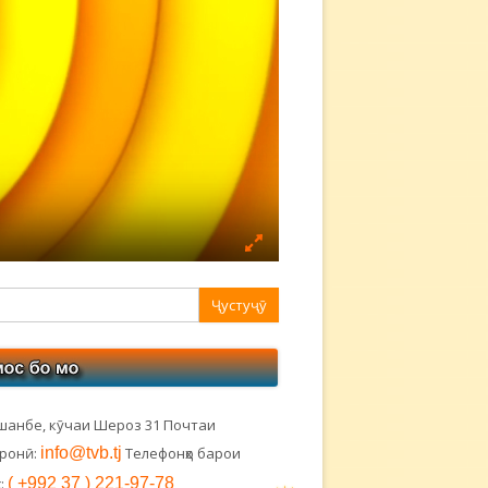
авная
ковая
лонка
шанбе, кӯчаи Шероз 31 Почтаи
тронӣ:
info@tvb.tj
Телефонҳо барои
:
( +992 37 ) 221-97-78