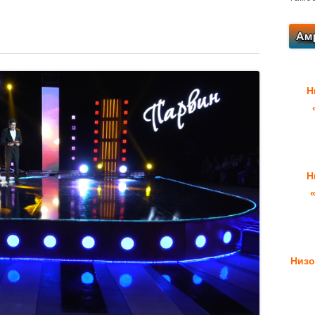
Н
Н
Низо