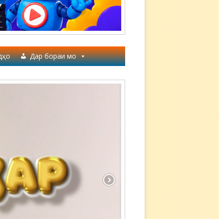
дҳо
Дар бораи мо