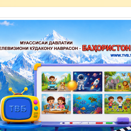
акону наврасон — Баҳористон»