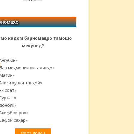
мо кадом барномаҳоро тамошо
мекунед?
Ангубин»
Дар меҳмонии витаминҳо»
Матин»
Аниси кунҷи танҳоӣ...»
Як соат»
Суръат»
Донояк»
Алифбои роҳ»
Сафои саҳар»