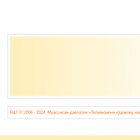
Содержимое
подвала
R&T © 2006 - 2024. Муассисаи давлатии «Телевизиони кӯдакону на