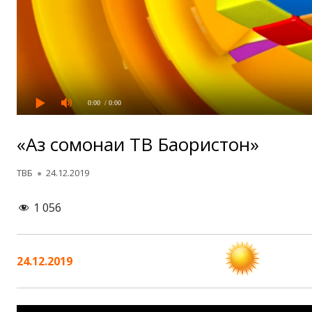
0:00
/ 0:00
«Аз сомонаи ТВ Баҳористон»
Автор
Опубликовано
ТВБ
24.12.2019
1 056
24.12.2019