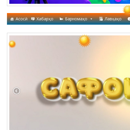
Асосӣ
Хабарҳо
Барномаҳо
Лавҳаҳо