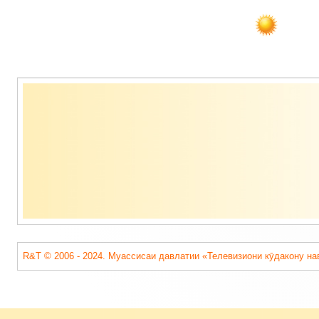
Содержимое
подвала
R&T © 2006 - 2024. Муассисаи давлатии «Телевизиони кӯдакону на