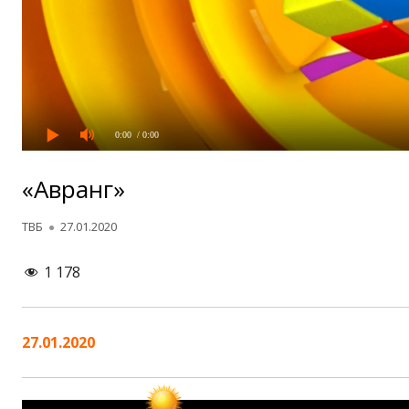
0:00
/ 0:00
«Авранг»
Автор
Опубликовано
ТВБ
27.01.2020
1 178
27.01.2020