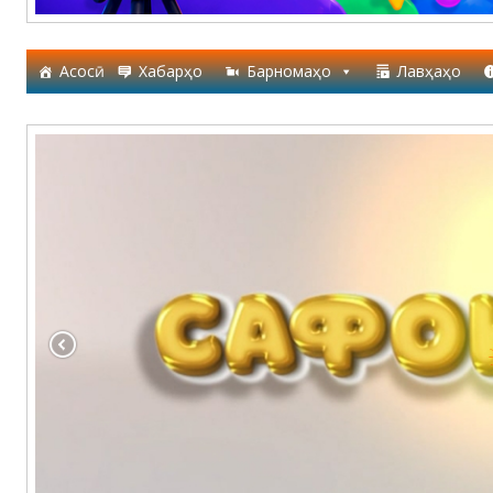
Асосӣ
Хабарҳо
Барномаҳо
Лавҳаҳо