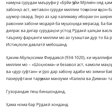
намуна сурудаи маъруфи ӯ «Бӯйи ҷӯйи Мӯлиён ояд ҳам
забонҳо аст, метавон суруди миллии тоҷикони ҷаҳон 
шумор овард. Зеро аз ҳар калимаву ибораи он шир
равонии забони модарӣ ба мушоҳида мерасад. Ба баё
дилрас ва дигар сурудаҳои устод Рӯдакӣ ҳалқаи васл
таъриху фарҳанги миллии мо аз гузаштаи дур то ба 
Истиқлоли давлатӣ мебошанд.
Ҳаким Абулқосими Фирдавсӣ (934-1020), ки муаллифи
миллии мо – «Шоҳнома»-и безавол аст, камоли маҳо
ва «дур суфтан»-и ӯро дар забону адаби мо зимни ба
пазируфтани тарҷумаи манзуми «Калила ва Димна» т
Гузорандае пеш биншонданд,
Ҳама нома бар Рӯдакӣ хонданд.