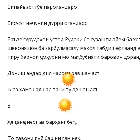
Бипайваст гӯё парокандаро
Бисуфт инчунин дурри огандаро.
Баъзе сурудаҳои устод Рӯдакӣ бо гузашти айём ба 
шевоияшон ба зарбулмасалу мақол табдил ёфтаанд в
пиру барнои ҷумҳурии мо маҳбубияти фаровон доранд
Дониш андар дил чароғи равшан аст
В-аз ҳама бад бар тани ту ҷавшан аст.
Ё:
Ҳеҷ ганҷе нест аз фарҳанг беҳ,
То тавонӣ рӯй бар ин ганҷ неҳ.