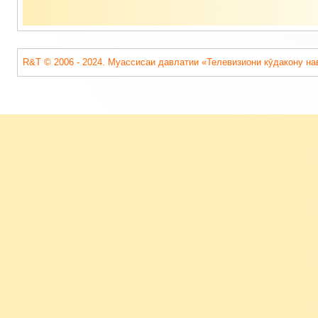
R&T © 2006 - 2024. Муассисаи давлатии «Телевизиони кӯдакону на