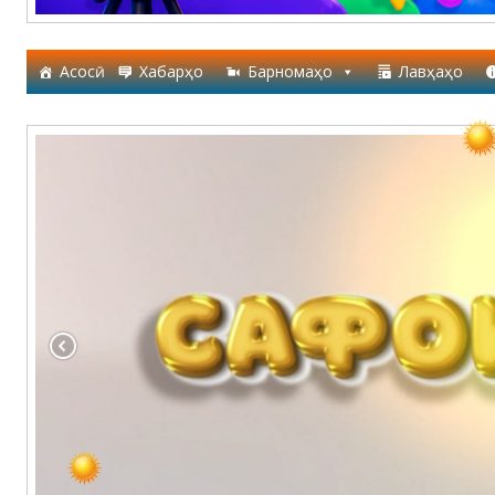
Асосӣ
Хабарҳо
Барномаҳо
Лавҳаҳо