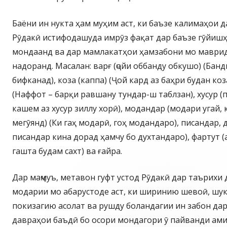
Баёни ин нукта ҳам муҳим аст, ки баъзе калимаҳои 
Рӯдакӣ истифодашуда имрӯз фақат дар баъзе гӯйишҳ
мондаанд ва дар мамлакатҳои ҳамзабони мо маври
надоранд. Масалан: варғ (ҷойи оббанду обкушо) (Банд
бифканад), коза (каппа) (Ҷой кард аз баҳри будан коз
(Наффот – барқи равшану тундар-ш таблзан), хусур (п
кашем аз хусур зиллу хорӣ), модандар (модари угай,
мегӯянд) (Ки гаҳ модарӣ, гоҳ модандаро), писандар, 
писандар кина дорад ҳамчу бо духтандаро), фартут (
гашта будам сахт) ва ғайра.
Дар маҷмуъ, метавон гуфт устод Рӯдакӣ дар таърихи
модарии мо абарустоде аст, ки ширинию шевоӣ, шук
покизагию асолат ва рушду боландагии ин забон да
давраҳои баъдӣ бо осори мондагори ӯ пайванди ами