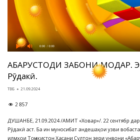
0:00
/ 0:00
АБАРУСТОДИ ЗАБОНИ МОДАРӢ. Эҳ
Рӯдакӣ.
Автор
Опубликовано
ТВБ
21.09.2024
2 857
ДУШАНБЕ, 21.09.2024 /АМИТ «Ховар»/. 22 сентябр дар
Рӯдакӣ аст. Ба ин муносибат андешаҳои узви вобас
илмҳои Тоҷикистон Ҳасани Султон зери унвони «Абар