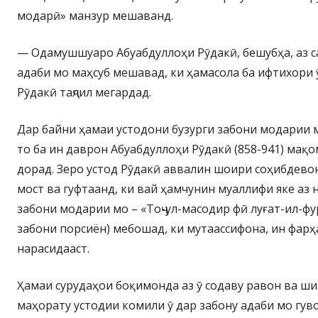
модарӣ» манзур мешаванд.
— Одамушшуаро Абуабдуллоҳи Рӯдакӣ, бешубҳа, аз 
адаби мо маҳсуб мешавад, ки ҳамасола ба ифтихори ӯ
Рӯдакӣ таҷлил мегардад.
Дар байни ҳамаи устодони бузурги забони модарии 
то ба ин даврон Абуабдуллоҳи Рӯдакӣ (858-941) мақом
дорад. Зеро устод Рӯдакӣ аввалин шоири соҳибдево
мост ва гуфтаанд, ки вай ҳамчунин муаллифи яке аз 
забони модарии мо – «Тоҷ-ул-масодир фӣ луғат-ил-фу
забони порсиён) мебошад, ки мутаассифона, ин фарҳ
нарасидааст.
Ҳамаи сурудаҳои боқимонда аз ӯ содаву равон ва ши
маҳорату устодии комили ӯ дар забону адаби мо гув