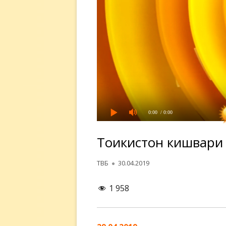
0:00
/ 0:00
Тоҷикистон кишвари
Автор
Опубликовано
ТВБ
30.04.2019
1 958