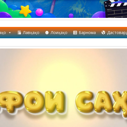
аҳо
Лавҳаҳо
Лоиҳаҳо
Барнома
Дастовар