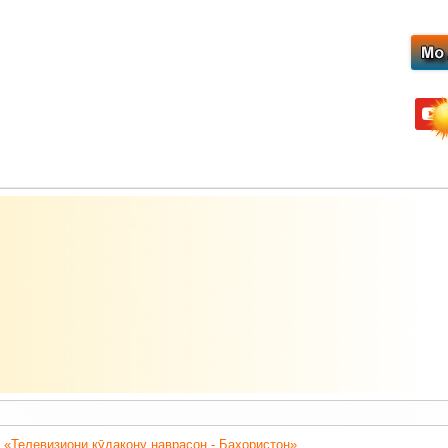
yout
 «Телевизиони кӯдакону наврасон - Баҳористон».