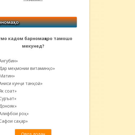
мо кадом барномаҳоро тамошо
мекунед?
Ангубин»
Дар меҳмонии витаминҳо»
Матин»
Аниси кунҷи танҳоӣ...»
Як соат»
Суръат»
Донояк»
Алифбои роҳ»
Сафои саҳар»