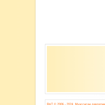
Содержимое
подвала
R&T © 2006 - 2024. Муассисаи давлатии