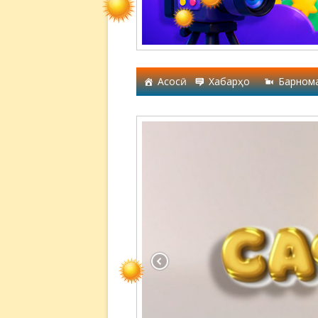
Асосӣ
Хабарҳо
Барном