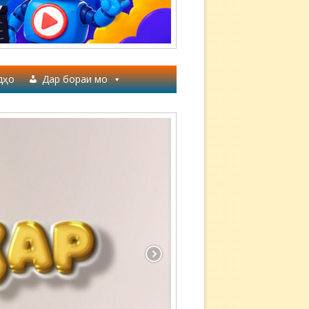
дҳо
Дар бораи мо