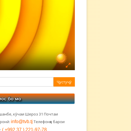
авная
ковая
лонка
шанбе, кӯчаи Шероз 31 Почтаи
тронӣ:
info@tvb.tj
Телефонҳо барои
:
( +992 37 ) 221-97-78