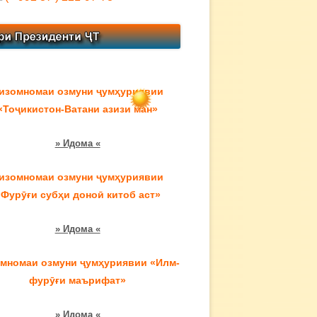
изомномаи озмуни ҷумҳуриявии
«Тоҷикистон-Ватани азизи ман»
» Идома «
изомномаи озмуни ҷумҳуриявии
«Фурӯғи субҳи доноӣ китоб аст»
» Идома «
мномаи озмуни ҷумҳуриявии «Илм-
фурӯғи маърифат»
» Идома «