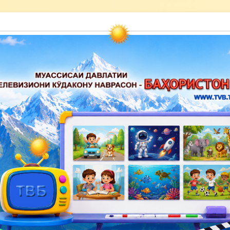
акону наврасон — Баҳористон»