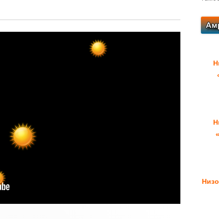
Н
Н
Низо