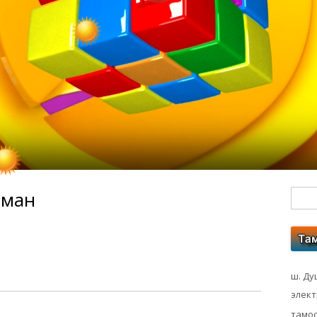
 ман
Гл
бо
ко
ш. Ду
элек
тамос