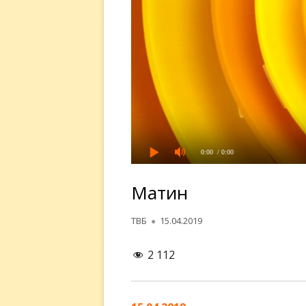
0:00
/ 0:00
Матин
Автор
Опубликовано
ТВБ
15.04.2019
2 112