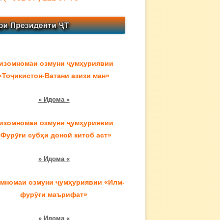
изомномаи озмуни ҷумҳуриявии
«Тоҷикистон-Ватани азизи ман»
» Идома «
изомномаи озмуни ҷумҳуриявии
«Фурӯғи субҳи доноӣ китоб аст»
» Идома «
мномаи озмуни ҷумҳуриявии «Илм-
фурӯғи маърифат»
» Идома «