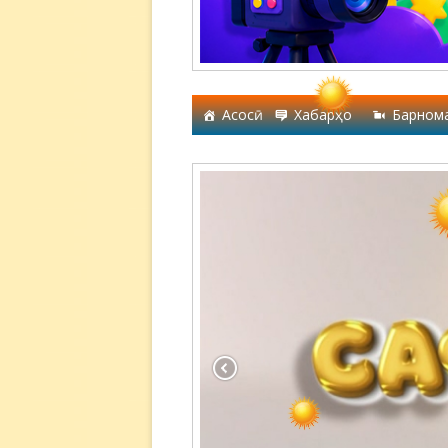
Асосӣ
Хабарҳо
Барном