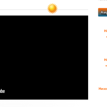
Н
Н
Низо