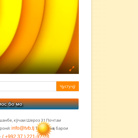
авная
ковая
лонка
шанбе, кӯчаи Шероз 31 Почтаи
тронӣ:
info@tvb.tj
Телефонҳо барои
:
( +992 37 ) 221-97-78