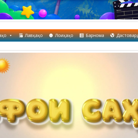
аҳо
Лавҳаҳо
Лоиҳаҳо
Барнома
Дастовар