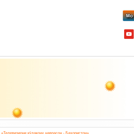
yout
 «Телевизиони кӯдакону наврасон - Баҳористон».