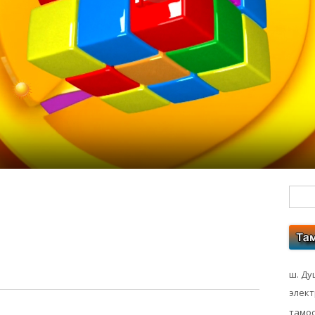
Гл
бо
ко
ш. Ду
элек
тамос