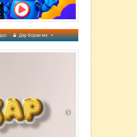
дҳо
Дар бораи мо