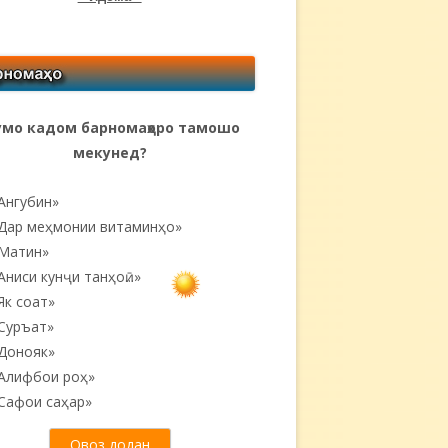
мо кадом барномаҳоро тамошо
мекунед?
Ангубин»
Дар меҳмонии витаминҳо»
Матин»
Аниси кунҷи танҳоӣ...»
Як соат»
Суръат»
Донояк»
Алифбои роҳ»
Сафои саҳар»