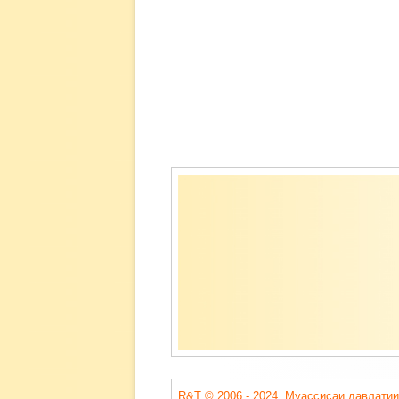
Содержимое
подвала
R&T © 2006 - 2024. Муассисаи давлатии