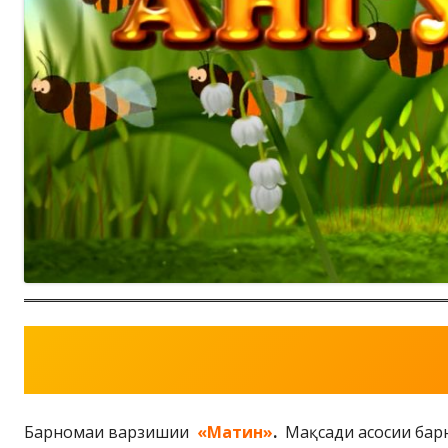
Барномаи варзишии
«Матин
»
.
Мақсади асосии бар