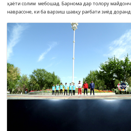
ҳаёти солим мебошад. Барнома дар толору майдонч
наврасоне, ки ба варзиш шавқу рағбати зиёд доран