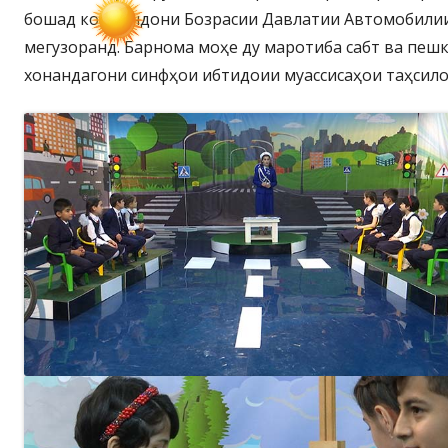
бошад кормандони Бозрасии Давлатии Автомобилии
мегузоранд. Барнома моҳе ду маротиба сабт ва п
хонандагони синфҳои ибтидоии муассисаҳои таҳсил