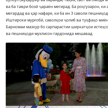
ва ба таври бозӣ ҷараён мегирад. Ба роҳгузарон, ки
мегардад ва ҳар нафаре, ки ба ин 3 саволи пешниҳодг
Иштироки мурғобӣ, саволҳои ҷолиб ва туҳфаҳо миён
Барномаи мазкур бо сарпарастии ширкатҳои истеҳсо
ва пешниҳоди мухлисон гардонида мешавад.