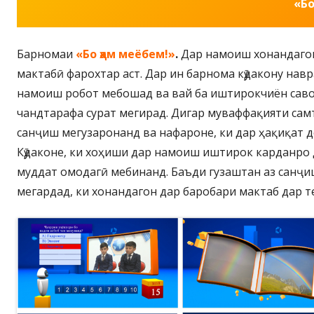
«Бо
Барномаи
«Бо ҳам меёбем!»
.
Дар намоиш хонандаго
мактабӣ фарохтар аст. Дар ин барнома кӯдакону нав
намоиш робот мебошад ва вай ба иштирокчиён саво
чандтарафа сурат мегирад. Дигар муваффақияти самти
санҷиш мегузаронанд ва нафароне, ки дар ҳақиқат
Кӯдаконе, ки хоҳиши дар намоиш иштирок карданро 
муддат омодагӣ мебинанд. Баъди гузаштан аз санҷи
мегардад, ки хонандагон дар баробари мактаб дар 