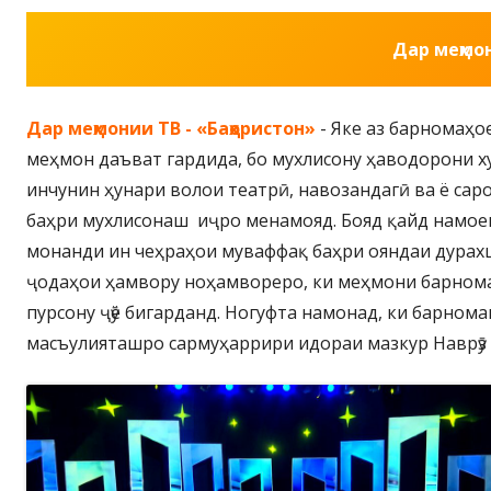
Дар меҳмон
Дар меҳмонии ТВ -
«
Баҳористон
»
- Яке аз барномаҳо
меҳмон даъват гардида, бо мухлисону ҳаводорони х
инчунин ҳунари волои театрӣ, навозандагӣ ва ё сар
баҳри мухлисонаш иҷро менамояд. Бояд қайд намоем, 
монанди ин чеҳраҳои муваффақ баҳри ояндаи дурах
ҷодаҳои ҳамвору ноҳамвореро, ки меҳмони барнома т
пурсону ҷӯё бигарданд. Ногуфта намонад, ки барном
масъулияташро сармуҳаррири идораи мазкур Наврӯз 