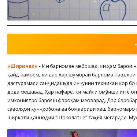
«
Ширинак
»
- Ин барномае мебошад, ки ҳам барои н
қайд намоем, ки дар ҳар шумораи барнома навъҳои
дастурамали санҷидашуда инчунин техникаи кор бо 
дода мешавад. Ҳар нафаре, ки майли омӯзиши ин ё 
имкониятро барояш фароҳам меоварад. Дар баробари
саволҳои кунҷкобона ва бомавриди хеш барномаро 
ширкати қаннодии "Шоколатье" таҳия мегардад. Му