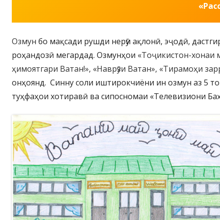
«Рас
Озмун
бо мақсади рушди нерӯи ақлонӣ, эҷодӣ, дастг
роҳандозӣ мегардад. Озмунҳои
«Тоҷикистон-хонаи м
ҳимоятгари Ватан!», «Наврӯзи Ватан», «Тирамоҳи за
онҳоянд. Синну соли иштирокчиёни ин озмун аз 5 то
туҳфаҳои хотиравӣ ва сипосномаи «Телевизиони Ба