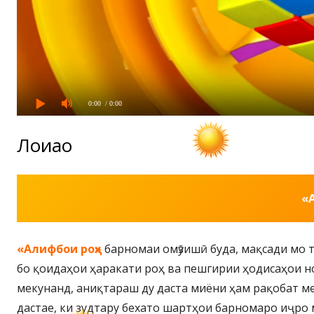
0:00
/ 0:00
Лоиҳаҳо
«
«Алифбои роҳ»
барномаи омӯзишӣ буда, мақсади мо 
бо қоидаҳои ҳаракати роҳ ва пешгирии ҳодисаҳои н
мекунанд, аниқтараш ду даста миёни ҳам рақобат м
дастае, ки зудтару бехато шартҳои барномаро иҷро