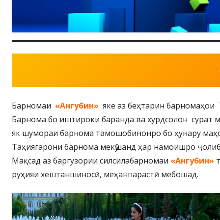
Барномаи
«Ангубин»
яке аз беҳтарин барномаҳои Т
Барнома бо иштироки баранда ва хурдсолон сурат ме
як шумораи барнома тамошобинонро бо ҳунару маҳо
Таҳиягарони барнома мекӯшанд ҳар намоишро ҷолиб
Мақсад аз баргузории силсилабарномаи
«Ангубин»
т
руҳияи хештаншиносӣ, меҳанпарастӣ мебошад.