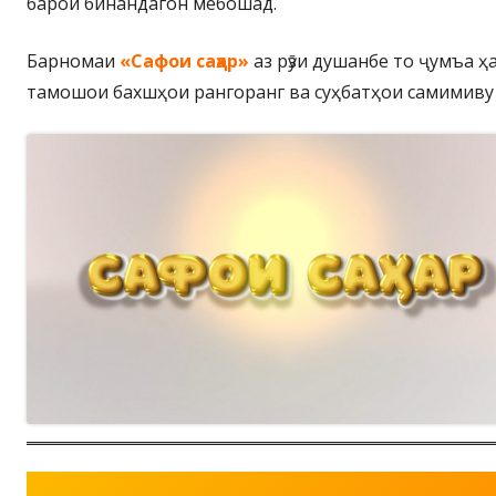
барои бинандагон мебошад.
Барномаи
«Сафои саҳар»
аз рӯзи душанбе то ҷумъа 
тамошои бахшҳои рангоранг ва суҳбатҳои самимиву 