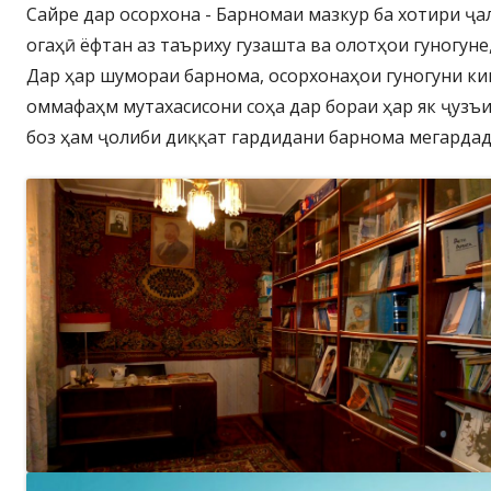
Сайре дар осорхона - Барномаи мазкур ба хотири ҷа
огаҳӣ ёфтан аз таъриху гузашта ва олотҳои гуногуне,
Дар ҳар шумораи барнома, осорхонаҳои гуногуни к
оммафаҳм мутахасисони соҳа дар бораи ҳар як ҷузъ
боз ҳам ҷолиби диққат гардидани барнома мегардад