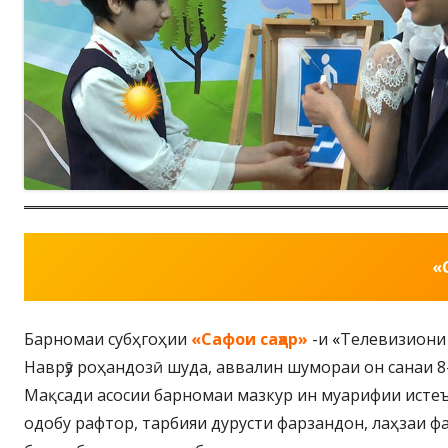
«
Барномаи субҳгоҳии
«Сафои саҳар»
-и
«
Телевизиони
Наврӯз роҳандозӣ шуда, аввалин шумораи он санаи 8
Мақсади асосии барномаи мазкур ин муарифии истеъд
одобу рафтор, тарбияи дурусти фарзандон, лаҳзаи ф