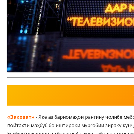
«
Заковат
»
- Яке аз барномаҳои рангину ҷолибе меб
пойтахти маҳбуб бо иштироки мурғобии зираку кунҷ
Булбул (муҳаррир ва баранда) таҳия, сабт ва омода 